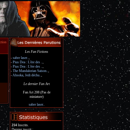
ction
Les Fan Fictions
-
sabre laser..
,
-
Pius Dea : L'ère des ..
,
-
Pius Dea : L'ère des ..
,
-
The Mandalorian Saison..
,
-
Ahsoka, Jedi déchu..
,
Le dernier Fan Art
Fan Art 208 (Pas de
miniature)
sabre laser..
214
Inscrits.
Dernier inscrit :