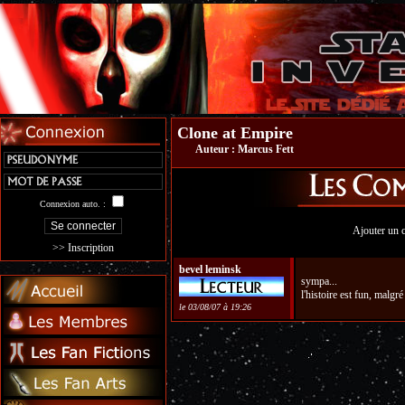
Clone at Empire
Auteur :
Marcus Fett
Connexion auto. :
Ajouter un 
>> Inscription
bevel leminsk
sympa...
l'histoire est fun, malgr
le 03/08/07 à 19:26