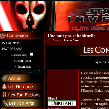
Une nuit pas si habituelle
Auteur :
Isïana Nym
Connexion auto. :
Ajouter un 
>> Inscription
C'est un récit ass
succincte pourquoi
la chute de l'Empi
se heurtait violem
l'Empire Galactiqu
Elendil
J'apprécie le chan
être un peu rapide
provient davantage
le 29/06/10 à 17:42