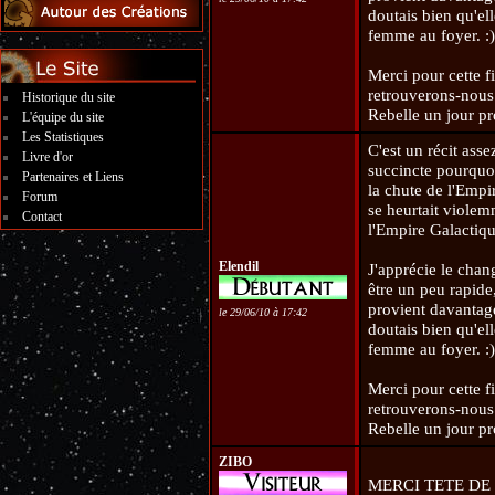
doutais bien qu'el
femme au foyer. :)
Merci pour cette fi
retrouverons-nous 
Historique du site
Rebelle un jour pr
L'équipe du site
Les Statistiques
C'est un récit ass
Livre d'or
succincte pourquoi
Partenaires et Liens
la chute de l'Empi
Forum
se heurtait violem
Contact
l'Empire Galactiqu
Elendil
J'apprécie le chan
être un peu rapide
provient davantage
le 29/06/10 à 17:42
doutais bien qu'el
femme au foyer. :)
Merci pour cette fi
retrouverons-nous 
Rebelle un jour pr
ZIBO
MERCI TETE DE 