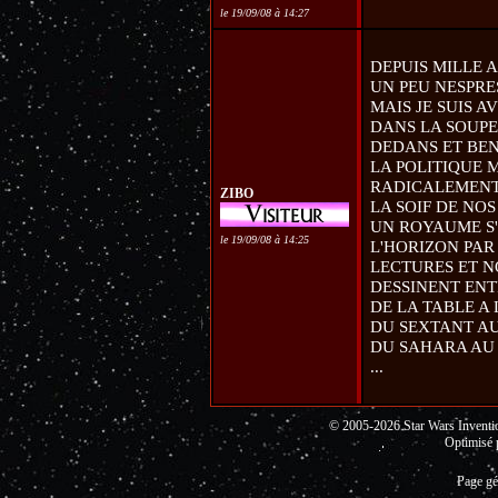
le 19/09/08 à 14:27
DEPUIS MILLE A
UN PEU NESPRE
MAIS JE SUIS 
DANS LA SOUPE
DEDANS ET BEN
LA POLITIQUE
RADICALEMENT 
ZIBO
LA SOIF DE NOS
UN ROYAUME S'
le 19/09/08 à 14:25
L'HORIZON PAR
LECTURES ET N
DESSINENT ENT
DE LA TABLE A 
DU SEXTANT A
DU SAHARA AU
...
© 2005-2026 Star Wars Invent
Optimisé 
Page gé