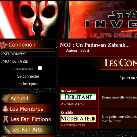
NOJ : Un Padawan Zabrak...
Auteur :
Sobri
Connexion auto. :
Ajouter un 
>> Inscription
BelGarion
Bonne nouvelle, telle un
le 07/11/06 à 17:57
Estrildis
Une petite nouvelle inté
avec la Force.
le 24/09/06 à 21:08