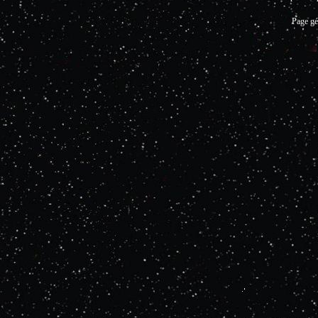
Page gé