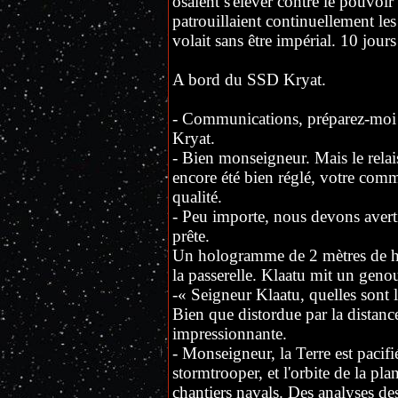
osaient s'élever contre le pouvoir
patrouillaient continuellement les 
volait sans être impérial. 10 jours 
A bord du SSD Kryat.
- Communications, préparez-moi 
Kryat.
- Bien monseigneur. Mais le rela
encore été bien réglé, votre com
qualité.
- Peu importe, nous devons averti
prête.
Un hologramme de 2 mètres de ha
la passerelle. Klaatu mit un genou 
-« Seigneur Klaatu, quelles sont 
Bien que distordue par la distance
impressionnante.
- Monseigneur, la Terre est pacif
stormtrooper, et l'orbite de la pla
chantiers navals. Des analyses des