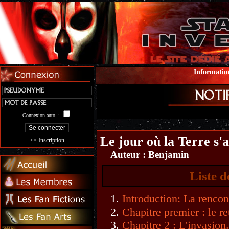
Information
Connexion auto. :
Le jour où la Terre s'
>> Inscription
Auteur :
Benjamin
Liste d
Introduction: La rencon
Chapitre premier : le re
Chapitre 2 : L'invasion.