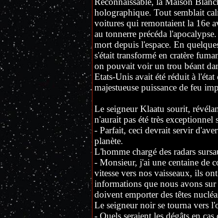
Reconnaissable, la Maison Blanch
holographique. Tout semblait cal
voitures qui remontaient la 16e
au tonnerre précéda l'apocalypse.
mort depuis l'espace. En quelque
s'était transformé en cratère fuma
on pouvait voir un trou béant da
Etats-Unis avait été réduit à l'éta
majestueuse puissance de feu imp
Le seigneur Klaatu sourit, révéla
n'aurait pas été très exceptionnel s
- Parfait, ceci devrait servir d'av
planète.
L'homme chargé des radars sursa
- Monsieur, j'ai une centaine de c
vitesse vers nos vaisseaux, ils ont 
informations que nous avons sur l
doivent emporter des têtes nucléai
Le seigneur noir se tourna vers l'o
- Quels seraient les dégâts en cas