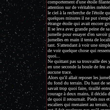
comportement d'une étoile filante
attention sur de véritables météori
le ciel à la recherche de l'étoile 
quelques minutes il ne put s'emp
étrange étoile qui avait encore gro
Il se leva avec grande peine de sa
jumelle pour essayer d'en savoir p
jumelles en main il tenta de locali
tant. S'attendant à voir une simple
de voir quelque chose qui ressembl
quoi...
Ne quittant pas sa trouvaille des y
en une seconde la boule de feu ava
aucune trace.
Alors qu'il allait reposer les jume
du fond du terrain. Du haut de ses
savait trop quoi faire, tiraillé entr
courage à deux mains, il décida de
de quoi il retournait. Pieds nus 
escaliers qui menaient au terrain,
eut-il fait quelques pas qu'il aper