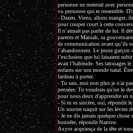
personne ne resterait avec personn
vu personne qui te ressemble. D'o
- Dazen. Viens, allons manger, ils 
pour couper court à cette conversa
Il n’aimait pas parler de lui. Il d
parents et Maniah, sa gouvernant
de communication avant qu’ils ne 
l’abandonnent. Le jeune garçon vi
l’exclusion que lui faisaient subir
avait l’habitude. Ses tatouages le 
enfants sur son monde natal. Être 
fardeau à porter.
- Tu sais, moi non plus je n'ai pas
pensées. Tu voudrais qu'on le devi
pour nous deux d'apprendre en n'é
- Si tu es sincère, oui, répondit l
Un sourire naquit sur les lèvres 
- Je ne dis jamais quelque chose s
honnête, répondit Narrow.
Axyor acquiesça de la tête et tou