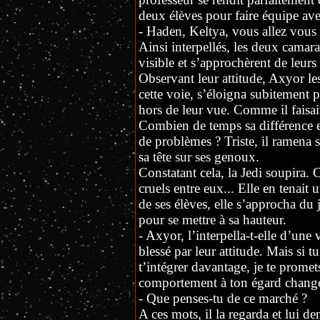
deux élèves pour faire équipe ave
- Haden, Keltya, vous allez vous 
Ainsi interpellés, les deux camar
visible et s’approchèrent de leurs 
Observant leur attitude, Axyor les
cette voie, s’éloigna subitement p
hors de leur vue. Comme il faisait 
Combien de temps sa différence et
de problèmes ? Triste, il ramena s
sa tête sur ses genoux.
Constatant cela, la Jedi soupira.
cruels entre eux... Elle en tenai
de ses élèves, elle s’approcha du 
pour se mettre à sa hauteur.
- Axyor, l’interpella-t-elle d’une
blessé par leur attitude. Mais si t
t’intégrer davantage, je te prome
comportement à ton égard chang
- Que penses-tu de ce marché ?
A ces mots, il la regarda et lui d