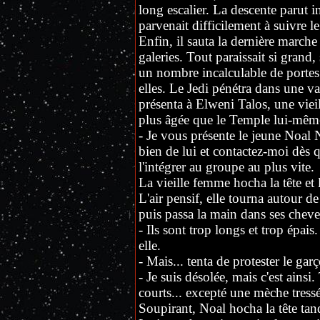
long escalier. La descente parut 
parvenait difficilement à suivre l
Enfin, il sauta la dernière marche
galeries. Tout paraissait si grand,
un nombre incalculable de portes 
elles. Le Jedi pénétra dans une vast
présenta à Elweni Talos, une vieil
plus âgée que le Temple lui-même 
- Je vous présente le jeune Noal
bien de lui et contactez-moi dès q
l'intégrer au groupe au plus vite.
La vieille femme hocha la tête et 
L'air pensif, elle tourna autour d
puis passa la main dans ses chev
- Ils sont trop longs et trop épais.
elle.
- Mais... tenta de protester le gar
- Je suis désolée, mais c'est ainsi
courts... excepté une mèche tressé
Soupirant, Noal hocha la tête tand