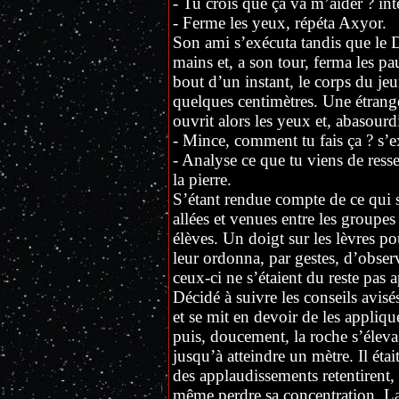
- Tu crois que ça va m’aider ? in
- Ferme les yeux, répéta Axyor.
Son ami s’exécuta tandis que le Daz
mains et, a son tour, ferma les p
bout d’un instant, le corps du jeu
quelques centimètres. Une étrang
ouvrit alors les yeux et, abasourdi
- Mince, comment tu fais ça ? s’ex
- Analyse ce que tu viens de ressen
la pierre.
S’étant rendue compte de ce qui se
allées et venues entre les groupes 
élèves. Un doigt sur les lèvres po
leur ordonna, par gestes, d’obser
ceux-ci ne s’étaient du reste pas a
Décidé à suivre les conseils avis
et se mit en devoir de les appliqu
puis, doucement, la roche s’éleva
jusqu’à atteindre un mètre. Il éta
des applaudissements retentirent, l
même perdre sa concentration. La 