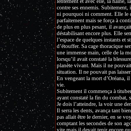
lentement et avec elle, la haine, l
contre ses ennemis. Subitement, il
ni pourquoi ni comment. Elle le qui
parfaitement mais se força à cont
de plus en plus pesant, il avançait
déstabilisant encore plus. Elle semb
l’espace de quelques instants et s
d’étouffer. Sa cage thoracique se
une immense main, celle de la mor
lorsqu’il avait constaté la blessure.
planète vivant. Mais il ne pouvai
situation. Il ne pouvait pas laisse
En vengeant la mort d’Oréana, il 
vie.
Subitement il commença à tituber 
ayant constaté la fin du combat, s
Je dois l’atteindre, la voir une dern
Il serra les dents, avança tant b
pas allait être le dernier, en se v
comptant les secondes de son agon
vite mais il devait tenir encore q