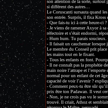
son attention de la sorte, surtout 
si différent des autres…
Le Coruscanti sursauta quand les p
son entrée. Surpris, il fixa Kross
- Que fais-tu ici à cette heure-ci ?
- Je viens de ramener Axyor à sa c
réfectoire et s’était endormi, répon
- Hum hum. Tu parais soucieux. Q
- Il faisait un cauchemar lorsque je
Le membre du Conseil prit place à
les mains tout en le fixant.
- Tous les enfants en font. Pourquo
- Il ne connaît pas la prophétie 
main noire l’attrape et l’emporte 
normal pour un enfant de cet âge,
capacité de voir l’avenir ? expliq
- Comment peux-tu être sûr qu’il d
prix être ton Padawan. Il veut cer
- Non, je ne crois pas vu le sommei
trouvé. Il criait, Athoz et sembla
rétorqua le Maître, persuadé.