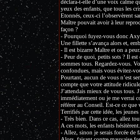
déclara-t-elle d’une voix calme qui
yeux des enfants, que tous les cri
Etonnés, ceux-ci l’observèrent sa
Maître pouvait avoir à leur reproc
façon ?
- Pourquoi fuyez-vous donc Axyor
Une fillette s’avança alors et, emb
- Il est bizarre Maître et on a peur
- Peur de quoi, petits sots ? Il es
sommes tous. Regardez-vous. Vou
confondues, mais vous évitez-vou
Pourtant, aucun de vous n’est se
compte que votre attitude ridicule
J’attendais mieux de vous tous. 
immédiatement ou je me verrai co
référer au Conseil. Est-ce ce que
Terrifiés par cette idée, les jeunes
- Très bien. Dans ce cas, allez tou
A ces mots, les enfants hésitèrent.
- Allez, sinon je serais forcée de f
Alors, faisant contre mauvaise fo