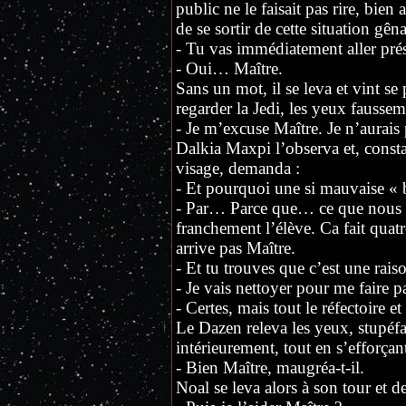
public ne le faisait pas rire, bien
de se sortir de cette situation gên
- Tu vas immédiatement aller pré
- Oui… Maître.
Sans un mot, il se leva et vint se
regarder la Jedi, les yeux faussem
- Je m’excuse Maître. Je n’aurais p
Dalkia Maxpi l’observa et, constat
visage, demanda :
- Et pourquoi une si mauvaise « 
- Par… Parce que… ce que nous 
franchement l’élève. Ca fait quatr
arrive pas Maître.
- Et tu trouves que c’est une rai
- Je vais nettoyer pour me faire 
- Certes, mais tout le réfectoire et
Le Dazen releva les yeux, stupéfai
intérieurement, tout en s’efforçan
- Bien Maître, maugréa-t-il.
Noal se leva alors à son tour et d