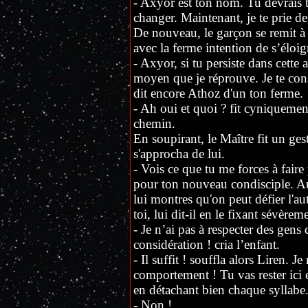
- Axyor est ton nom. Tu devrais t'y
changer. Maintenant, je te prie d
De nouveau, le garçon se remit à 
avec la ferme intention de s’éloig
- Axyor, si tu persiste dans cette a
moyen que je réprouve. Je te cons
dit encore Athoz d'un ton ferme.
- Ah oui et quoi ? fit cyniquemen
chemin.
En soupirant, le Maître fit un gest
s'approcha de lui.
- Vois ce que tu me forces à faire
pour ton nouveau condisciple. Au
lui montres qu'on peut défier l'au
toi, lui dit-il en le fixant sévèrem
- Je n’ai pas à respecter des gen
considération ! cria l’enfant.
- Il suffit ! souffla alors Liren. J
comportement ! Tu vas rester ici et
en détachant bien chaque syllabe
- Non !