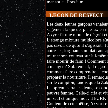
menant au Praxéum.
LECON DE RESPECT
Les deux jeunes garçons venaient d
sagement la queue, plateaux en ma
Axyor fit une moue de dégoût et 
L’étrange mixture multicolore eût
pas savoir de quoi il s’agissait. T
autres et, lorgnant son plat sans 
tourner son couteau sur lui-même.
faire mourir de faim ! Comment o
à manger ? Subitement, il regarda
comment faire comprendre la chos
préparer la nourriture. Il remarqu
sur le comptoir, tandis que la Zab
L’apprenti serra les dents, se conc
pauvre femme. Celle-ci cria et vit 
un seul et unique mot : BEURK 
Content de cette bêtise, Axyor se r