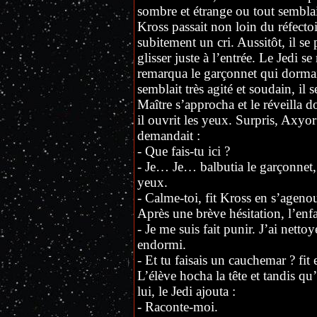
sombre et étrange ou tout sembla
Kross passait non loin du réfectoi
subitement un cri. Aussitôt, il se 
glisser juste à l’entrée. Le Jedi se
remarqua le garçonnet qui dormai
semblait très agité et soudain, il 
Maître s’approcha et le réveilla d
il ouvrit les yeux. Surpris, Axyor
demandait :
- Que fais-tu ici ?
- Je… Je… balbutia le garçonnet,
yeux.
- Calme-toi, fit Kross en s’agenou
Après une brève hésitation, l’enf
- Je me suis fait punir. J’ai nettoy
endormi.
- Et tu faisais un cauchemar ? fit
L’élève hocha la tête et tandis qu’
lui, le Jedi ajouta :
- Raconte-moi.