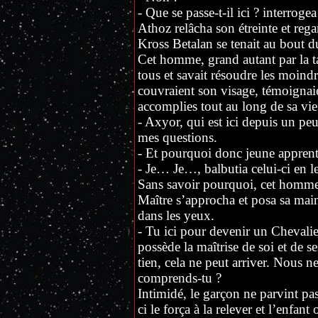
- Que se passe-t-il ici ? interrog
Athoz relâcha son étreinte et rega
Kross Betalan se tenait au bout du
Cet homme, grand autant par la tail
tous et savait résoudre les moindre
couvraient son visage, témoigna
accomplies tout au long de sa vie 
- Axyor, qui est ici depuis un pe
mes questions.
- Et pourquoi donc jeune apprenti
- Je… Je…, balbutia celui-ci en l
Sans savoir pourquoi, cet homme 
Maître s’approcha et posa sa main 
dans les yeux.
- Tu ici pour devenir un Cheval
possède la maîtrise de soi et de s
tien, cela ne peut arriver. Nous n
comprends-tu ?
Intimidé, le garçon ne parvint pas à
ci le força à la relever et l’enfant