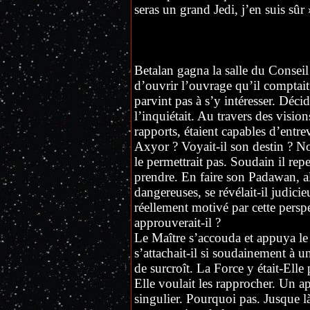
seras un grand Jedi, j’en suis sûr 
Betalan gagna la salle du Conseil 
d’ouvrir l’ouvrage qu’il comptait 
parvint pas à s’y intéresser. Déci
l’inquiétait. Au travers des visio
rapports, étaient capables d’entrev
Axyor ? Voyait-il son destin ? No
le permettrait pas. Soudain il rep
prendre. En faire son Padawan, alo
dangereuses, se révélait-il judici
réellement motivé par cette persp
approuverait-il ?
Le Maître s’accouda et appuya l
s’attachait-il si soudainement à u
de surcroît. La Force y était-Ell
Elle voulait les rapprocher. Un a
singulier. Pourquoi pas. Jusque là