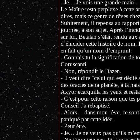
- Je… Je vois une grande main…
Le Maître resta perplexe à cette 
dires, mais ce genre de rêves chez
Subitement, il repensa au rapport
journée, à son sujet. Après l’inci
sur lui, Betalan s’était rendu aux
d’élucider cette histoire de nom. 
en fait qu’un nom d’emprunt.
- Connais-tu la signification de 
Coruscanti.
- Non, répondit le Dazen.
- Il veut dire "celui qui est dédié 
des oracles de ta planète, à ta nai
Axyor écarquilla les yeux et resta
- C’est pour cette raison que tes p
Conseil t’a rebaptisé.
- Alors… dans mon rêve, ce sont le
paniqué par cette idée.
- Peut être.
- Je… Je ne veux pas qu’ils m’emm
- Ne t’inquiète pas, fit Kross en l