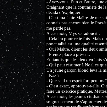
- Avez-vous, l’un et l’autre, une 
Craignant que la contrariété de l
décida d’expliquer :
- C’est ma faute Maître. Je me sui
connais pas encore bien le Prax
me perde pas.
A ces mots, Mys se radoucit :
- Cela ira pour cette fois. Mais q
ponctualité est une qualité essenti
- Oui Maître, dirent les deux ami
- Prenez place à présent.
Et, tandis que les deux enfants s’es
- Qui peut résumer à Noal ce que 
Un jeune garçon blond leva la m
- Kaz ?
- Que seul un esprit fort peut maît
- C’est exact, approuva-t-elle. C’
faire un exercice pratique. Mette
A ces mots, les jeunes étudiants s
soigneusement de s’approcher de 
professeur se rendit parfaitement