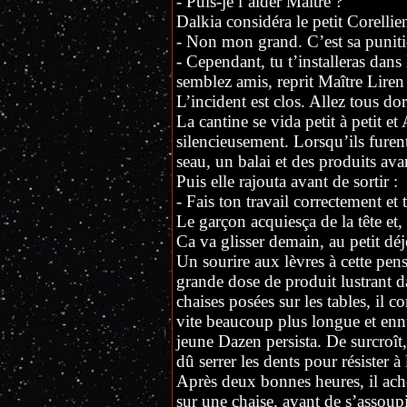
- Puis-je l’aider Maître ?
Dalkia considéra le petit Corellie
- Non mon grand. C’est sa punitio
- Cependant, tu t’installeras da
semblez amis, reprit Maître Lire
L’incident est clos. Allez tous d
La cantine se vida petit à petit et
silencieusement. Lorsqu’ils fure
seau, un balai et des produits ava
Puis elle rajouta avant de sortir :
- Fais ton travail correctement et
Le garçon acquiesça de la tête et, 
Ca va glisser demain, au petit déj
Un sourire aux lèvres à cette pens
grande dose de produit lustrant da
chaises posées sur les tables, il c
vite beaucoup plus longue et ennu
jeune Dazen persista. De surcroît,
dû serrer les dents pour résister à 
Après deux bonnes heures, il ache
sur une chaise, avant de s’assoup