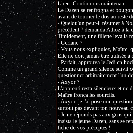
Liren. Continuons maintenant.
Le Dazen se renfrogna et bougon
avant de tourner le dos au reste 
- Quelqu'un peut-il résumer à Noa
précédent ? demanda Athoz à la 
Timidement, une fillette leva la m
- Gerlane ?
- Vous nous expliquiez, Maître, qu
Elle ne doit jamais être utilisée à
- Parfait, approuva le Jedi en hoch
Comme un grand silence suivit ce
questionner arbitrairement l'un de
- Axyor ?
L'apprenti resta silencieux et ne d
Maître fronça les sourcils.
- Axyor, je t'ai posé une questio
surtout pas devant ton nouveau 
- Je ne réponds pas aux gens qu
insista le jeune Dazen, sans se ret
fiche de vos préceptes !