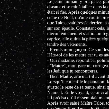
Le jeune humain y prit place, pu
ciseaux et se mit à tailler dans la
était si fier. Après quelques minute
crâne de Noal, qu'une courte br
que Talos avait tressée derrière so
sur son épaule. Constatant cela, 
mécontentement et s’attira un reg
caprice, elle quitta la pièce quelq
tendre des vêtements.
- Prends mon garçon. Ce sont les 
Hâte-toi de les mettre car tu es at
- Oui madame, répondit-il polime
- "Maître", mon garçon, corrigea-t
les Jedi que tu rencontreras.
- Bien Maître, articula-t-il avant 
Lorsqu’il eut enfilé le pantalon, l
ajuster le reste de sa tenue, ainsi
Naimell. En le voyant, celui-ci aff
lui précisa qu’il ressemblait main
Après avoir salué Maître Talos, t
de s’engouffrer dans la forêt. Tan