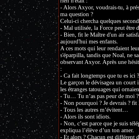
rien n'était :
- Alors Axyor, voudrais-tu, à pré
ma question ?
Celui-ci chercha quelques seconde
- Mal utilisée, la Force peut être
- Bien, fit le Maître d'un air satis
aujourd'hui mes enfants.
A ces mots qui leur rendaient leur 
s'éparpilla, tandis que Noal, ne sa
observant Axyor. Après une hésitat
:
- Ca fait longtemps que tu es ici 
Le garçon le dévisagea un court i
les étranges tatouages qui ornaien
- Tu… Tu n’as pas peur de moi ? f
- Non pourquoi ? Je devrais ? fit 
- Tous les autres m’évitent…
- Alors ils sont idiots.
- Non, c’est parce que je suis té
expliqua l’élève d’un ton amer.
- Et alors ? Chacun est différent 