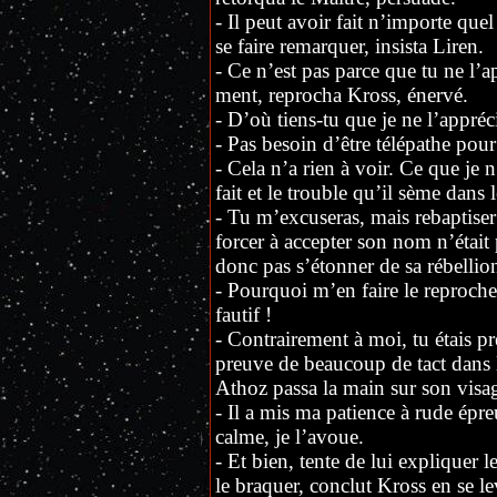
- Il peut avoir fait n’importe que
se faire remarquer, insista Liren.
- Ce n’est pas parce que tu ne l’a
ment, reprocha Kross, énervé.
- D’où tiens-tu que je ne l’appré
- Pas besoin d’être télépathe pour 
- Cela n’a rien à voir. Ce que je n
fait et le trouble qu’il sème dans 
- Tu m’excuseras, mais rebaptiser
forcer à accepter son nom n’était
donc pas s’étonner de sa rébellio
- Pourquoi m’en faire le reproche
fautif !
- Contrairement à moi, tu étais pré
preuve de beaucoup de tact dans l
Athoz passa la main sur son visage
- Il a mis ma patience à rude épr
calme, je l’avoue.
- Et bien, tente de lui expliquer 
le braquer, conclut Kross en se le