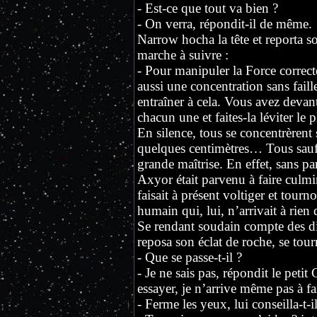
- Est-ce que tout va bien ?
- On verra, répondit-il de même.
Narrow hocha la tête et reporta s
marche à suivre :
- Pour manipuler la Force correcte
aussi une concentration sans fail
entraîner à cela. Vous avez devan
chacun une et faites-la léviter le
En silence, tous se concentrèrent s
quelques centimètres… Tous sauf u
grande maîtrise. En effet, sans par
Axyor était parvenu à faire culmin
faisait à présent voltiger et tour
humain qui, lui, n’arrivait à rien 
Se rendant soudain compte des dif
reposa son éclat de roche, se tour
- Que se passe-t-il ?
- Je ne sais pas, répondit le petit
essayer, je n’arrive même pas à fa
- Ferme les yeux, lui conseilla-t-il