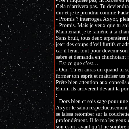
Cela n’arrivera pas. Tu deviendras
dur et je te prendrai comme Pad
- Promis ? interrogea Axyor, plei
- Promis. Mais je veux que tu sois
Maintenant je te ramène à ta cha
Sans bruit, tous deux arpentèrent 
jeter des coups d’œil furtifs et ad
car il ferait tout pour devenir s
sabre et demanda en chuchotant :
- Est-ce que c’est…
- Oui. Tu en auras un quand tu ser
former ton esprit et maîtriser tes 
Prête bien attention aux conseils 
Enfin, ils arrivèrent devant la po
:
- Dors bien et sois sage pour une 
Axyor le salua respectueusement e
se laissa retomber sur la couchet
profondément. Il ferma les yeux 
son esprit avant qu’il ne sombre