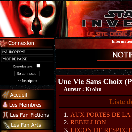
Information
Connexion auto. :
Une Vie Sans Choix (P
>> Inscription
Auteur :
Krohn
Liste d
AUX PORTES DE LA
REBELLION
LECON DE RESPECT