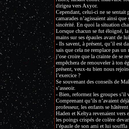
dirigea vers Axyor.
Cependant, celui-ci ne se sentait 
camarades n’agissaient ainsi que 
sincérité. En quoi la situation ch
Lorsque chacun se fut éloigné, la 
mains sur ses épaules avant de lui
- Ils savent, à présent, qu’il est da
sais que cela ne remplace pas un
j’ose croire que la crainte de se 
empêchera de renouveler à ton é
présent, veux-tu bien nous rejoi
l’exercice ?
Se souvenant des conseils de Maît
s’asseoir.
- Bien, reformez les groupes s’il 
Comprenant qu’ils n’avaient déjà 
professeur, les enfants se hâtèrent
Haden et Keltya revenaient vers e
les poings crispés de colère devan
l’épaule de son ami et lui souffla 