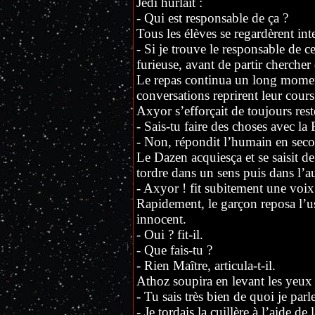
Jedi hurlait :
- Qui est responsable de ça ?
Tous les élèves se regardèrent in
- Si je trouve le responsable de cet
furieuse, avant de partir chercher
Le repas continua un long moment d
conversations reprirent leur cours
Axyor s’efforçait de toujours rest
- Sais-tu faire des choses avec la 
- Non, répondit l’humain en secoua
Le Dazen acquiesça et se saisit de 
tordre dans un sens puis dans l’a
- Axyor ! fit subitement une voix
Rapidement, le garçon reposa l’us
innocent.
- Oui ? fit-il.
- Que fais-tu ?
- Rien Maître, articula-t-il.
Athoz soupira en levant les yeux a
- Tu sais très bien de quoi je parle
- Je tordais la cuillère à l’aide de