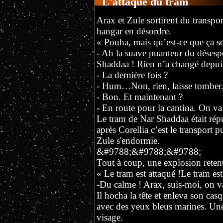
L'attaque du tram
Arax et Zule sortirent du transp
hangar en désordre.
« Pouha, mais qu’est-ce que ça sen
- Ah la suave puanteur du désespo
Shaddaa ! Rien n’a changé depuis 
- La dernière fois ?
- Hum…Non, rien, laisse tomber
- Bon. Et maintenant ?
- En route pour la cantina. On va
Le tram de Nar Shaddaa était répu
après Corellia c’est le transport p
Zule s'endormie.
&#9788;&#9788;&#9788;
Tout à coup, une explosion retenti
« Le tram est attaqué !Le tram est
-Du calme ! Arax, suis-moi, on vas
Il hocha la tête et enleva son cas
avec des yeux bleus marines. Une
visage.