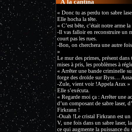
À la cantina
« Donc tu as perdu ton sabre lase
Elle hocha la tête.
« C’est bête, c’était notre arme la
-Il vas falloir en reconstruire u
court pas les rues.
-Bon, on cherchera une autre fois
»
Le mur des primes, présent dans to
mises à pris, les problèmes à régle
« Arrêter une bande criminelle su
forge des droïde sur Byss… Ass
-Zule, vient voir !Appela Arax »
Elle s’exécuta.
« Regarde moi ça : Arrêter une ac
d’un composant de sabre laser, d’u
Firkrann !
-Ouah !Le cristal Firkrann est un 
V, une fois dans un sabre laser, l
ce qui augmente la puissance du s