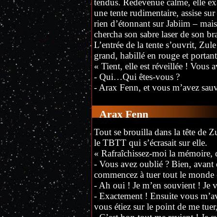
tendus. Redevenue calme, elle exa
une tente rudimentaire, assise sur
rien d’étonnant sur Jabiim – mais e
chercha son sabre laser de son b
L’entrée de la tente s’ouvrit, Zu
grand, habillé en rouge et portan
« Tient, elle est réveillée ! Vous 
- Qui…Qui êtes-vous ?
- Arax Fenn, et vous m’avez sauvé
Arax Fenn
Tout se brouilla dans la tête de Zul
le TBTT qui s’écrasait sur elle.
« Rafraîchissez-moi la mémoire, q
- Vous avez oublié ? Bien, avant
commencez à tuer tout le monde e
- Ah oui ! Je m’en souvient ! Je vi
- Exactement ! Ensuite vous m’a
vous étiez sur le point de me tuer