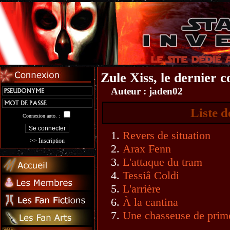
Zule Xiss, le dernier 
Auteur :
jaden02
Liste d
Connexion auto. :
Revers de situation
>> Inscription
Arax Fenn
L'attaque du tram
Tessiâ Coldi
L'arrière
À la cantina
Une chasseuse de prime