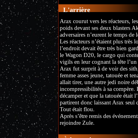
L'arrière
Arax courut vers les réacteurs, les
poids devant ses deux blasters Akar
adversaires n’eurent le temps de l
Les réacteurs n’étaient plus très l
l’endroit devait être très bien ga
le Wagon D20, le cargo qui conte
vigils en leur cognant la tête l’un 
Arax fut surprit à de voir des sith,
femme asses jeune, tatouée et ten
allait tirer, une autre jedi noire d
incompressibilités à sa compère. 
décamper et que la tatouée était l’
partirent donc laissant Arax seul
Tout était flou.
Après s’être remis des événements,
rejoindre Zule.