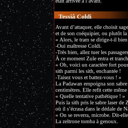
était arrivée à l’avant.
Tessiâ Coldi
Avant d’attaquer, elle choisit sag
et de son coéquipier, ou plutôt la
« Alors, le tram se dirige-t-il bien
-Oui maîtresse Coldi.
-Très bien, allez tuer les passa
À ce moment Zule entra et tranch
« Oh, voici un caractère fort pour
sith parmi les sith, enchantée !
-Taisez vous et battez-vous ! »
La Padawan empoigna son sabre ve
centimètres. Elle refit cette même
« Quelle tentative pathétique ! »
Puis la sith pris le sabre laser de 
où il s’écrasa dans le dédale de 
« On se reverra, microbe. Dit-ell
La zeltrone tomba à genoux.