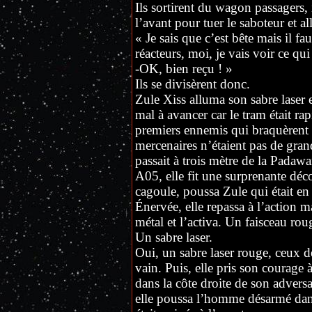
Ils sortirent du wagon passagers, 
l’avant pour tuer le saboteur et all
« Je sais que c’est bête mais il fau
réacteurs, moi, je vais voir ce qui
-OK, bien reçu ! »
Ils se divisèrent donc.
Zule Xiss alluma son sabre laser e
mal à avancer car le tram était rap
premiers ennemis qui braquèrent l
mercenaires n’étaient pas de grands
passait à trois mètre de la Padaw
A05, elle fit une surprenante dé
cagoule, poussa Zule qui était en
Énervée, elle repassa à l’action m
métal et l’activa. Un faisceau roug
Un sabre laser.
Oui, un sabre laser rouge, ceux des
vain. Puis, elle pris son courage
dans la côte droite de son adversa
elle poussa l’homme désarmé dans 