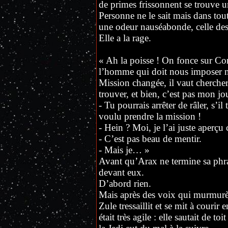
de primes frissonnent se trouve 
Personne ne le sait mais dans tout l
une odeur nauséabonde, celle des
Elle a la rage.
« Ah la poisse ! On fonce sur Co
l’homme qui doit nous imposer no
Mission changée, il vaut chercher 
trouver, et bien, c’est pas mon jou
- Tu pourrais arrêter de râler, s’il 
voulu prendre la mission !
- Hein ? Moi, je l’ai juste aperç
- C’est pas beau de mentir.
- Mais je… »
Avant qu’Arax ne termine sa phras
devant eux.
D’abord rien.
Mais après des voix qui murmurère
Zule tressaillit et se mit à courir 
était très agile : elle sautait de to