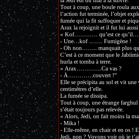
la Jedi eut du mal à la suivre.
Tout à coup, une boule roula aux
l’action fut terminée, l’objet ex
fumée qui la fit suffoquer et piqu
Arax la rejoignit et il fut lui aus
« Kof………… qu’est ce qu’il……
- Une…kof ……. Fumigène !
- Oh non…….. manquait plus que
C’est à ce moment que le Jabiimi
hurla et tomba à terre.
« Arax………….Ca vas ?
- À………….couvert !”
Elle se précipita au sol et vit une
centimètres d’elle.
La fumée se dissipa.
Tout à coup, une étrange farghul 
s’était toujours pas relevée.
« Alors, Jedi, on fait moins la m
- Mika !
- Elle-même, en chair et en os ! E
Jedi, non ? Voyons voir où je t’a