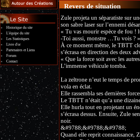
Revers de situation
Zule projeta un séparatiste sur un
son sabre laser sur l’ennemi désa
Historique du site
« Tu vas mourir espèce de fou ! lu
L'équipe du site
-Toi aussi, monstre …Tu vois ? 
Les Statistiques
À ce moment même, le TBTT clone 
Livre d'or
Partenaires et Liens
s’écrasa en direction des deux adv
Forum
« Que la force soit avec les autr
Contact
L’immense véhicule tomba.
La zeltrone n’eut le temps de pr
vola en éclat.
Elle rassembla ses dernières force
Le TBTT n’était qu’a une dizaine
Elle hurla tout en projetant un é
s’écrasa dessus. Ensuite, Zule sent
noir.
&#9788;&#9788;&#9788;
Quand elle reprit connaissance, Zu