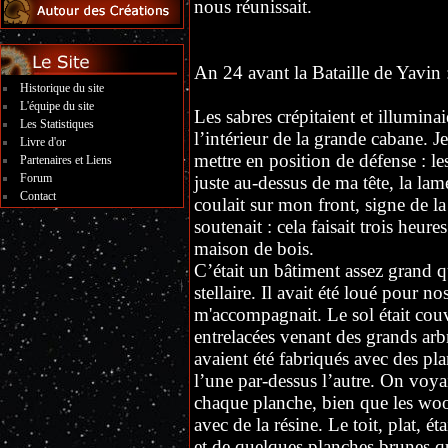
nous réunissait.
An 24 avant la Bataille de Yavin 
Historique du site
L'équipe du site
Les sabres crépitaient et illumina
Les Statistiques
l’intérieur de la grande cabane. 
Livre d'or
mettre en position de défense : le
Partenaires et Liens
Forum
juste au-dessus de ma tête, la lam
Contact
coulait sur mon front, signe de l
soutenait : cela faisait trois heure
maison de bois.
C’était un bâtiment assez grand qu
stellaire. Il avait été loué pour n
m'accompagnait. Le sol était couv
entrelacées venant des grands a
avaient été fabriqués avec des pl
l’une par-dessus l’autre. On voya
chaque planche, bien que les woo
avec de la résine. Le toit, plat, éta
et de quelques planches brunes qu