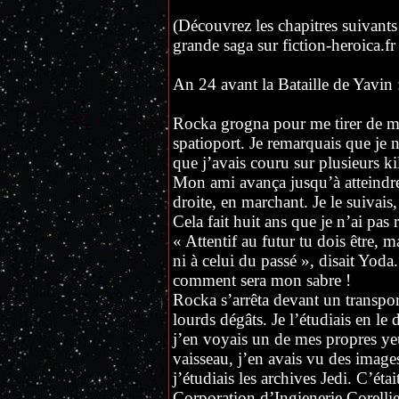
(Découvrez les chapitres suivants 
grande saga sur fiction-heroica.fr 
An 24 avant la Bataille de Yavin 
Rocka grogna pour me tirer de me
spatioport. Je remarquais que je n
que j’avais couru sur plusieurs k
Mon ami avança jusqu’à atteindre 
droite, en marchant. Je le suivais
Cela fait huit ans que je n’ai pas
« Attentif au futur tu dois être, 
ni à celui du passé », disait Yoda
comment sera mon sabre !
Rocka s’arrêta devant un transport
lourds dégâts. Je l’étudiais en le 
j’en voyais un de mes propres ye
vaisseau, j’en avais vu des image
j’étudiais les archives Jedi. C’éta
Corporation d’Ingienerie Corelli