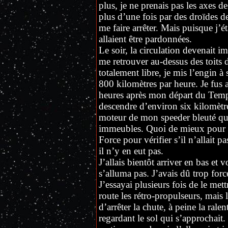
plus, je ne prenais pas les axes de
plus d’une fois par des droïdes de 
me faire arrêter. Mais puisque j’é
allaient être pardonnées.
Le soir, la circulation devenait im
me retrouver au-dessus des toits
totalement libre, je mis l’engin à
800 kilomètres par heure. Je fus 
heures après mon départ du Templ
descendre d’environ six kilomètre
moteur de mon speeder bleuté qui
immeubles. Quoi de mieux pour de
Force pour vérifier s’il n’allait p
il n’y en eut pas.
J’allais bientôt arriver en bas et
s’alluma pas. J’avais dû trop force
J’essayai plusieurs fois de le met
route les rétro-propulseurs, mais
d’arrêter la chute, à peine la rale
regardant le sol qui s’approchait.