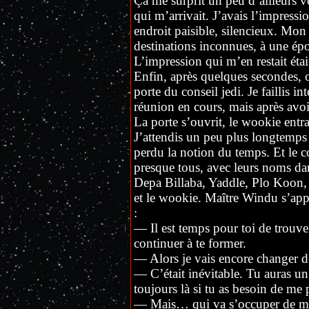
Ça me surprit un peu d’ailleurs v
qui m’arrivait. J’avais l’impressi
endroit paisible, silencieux. Mon
destinations inconnues, à une épo
L’impression qui m’en restait étai
Enfin, après quelques secondes, 
porte du conseil jedi. Je faillis in
réunion en cours, mais après avoir
La porte s’ouvrit, le wookie entra,
J’attendis un peu plus longtemps c
perdu la notion du temps. Et le co
presque tous, avec leurs noms dan
Depa Billaba, Yaddle, Plo Koon, 
et le wookie. Maître Windu s’app
:
— Il est temps pour toi de trouve
continuer à te former.
— Alors je vais encore changer d
— C’était inévitable. Tu auras un 
toujours là si tu as besoin de me p
— Mais… qui va s’occuper de m