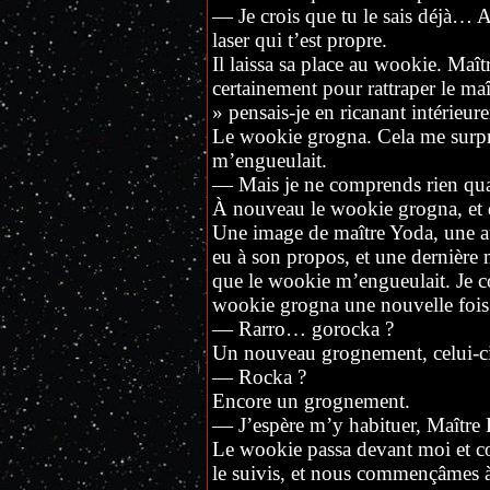
— Je crois que tu le sais déjà… A
laser qui t’est propre.
Il laissa sa place au wookie. Maî
certainement pour rattraper le maî
» pensais-je en ricanant intérieur
Le wookie grogna. Cela me surprit
m’engueulait.
— Mais je ne comprends rien qua
À nouveau le wookie grogna, et 
Une image de maître Yoda, une aut
eu à son propos, et une dernièr
que le wookie m’engueulait. Je c
wookie grogna une nouvelle fois
— Rarro… gorocka ?
Un nouveau grognement, celui-ci 
— Rocka ?
Encore un grognement.
— J’espère m’y habituer, Maître
Le wookie passa devant moi et c
le suivis, et nous commençâmes à