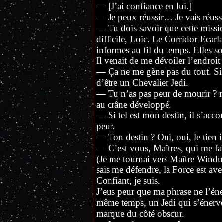
— [J’ai confiance en lui.]
— Je peux réussir… Je vais réussi
— Tu dois savoir que cette missio
difficile, Loïc. Le Corridor Ecarl
informes au fil du temps. Elles 
Il venait de me dévoiler l’endro
— Ça ne me gène pas du tout. Si j
d’être un Chevalier Jedi.
— Tu n’as pas peur de mourir ?
au crâne développé.
— Si tel est mon destin, il s’acco
peur.
— Ton destin ? Oui, oui, le tien i
— C’est vous, Maîtres, qui me faît
(Je me tournai vers Maître Windu
sais me défendre, la Force est av
Confiant, je suis.
J’eus peur que ma phrase ne l’éne
même temps, un Jedi qui s’énerve
marque du côté obscur.