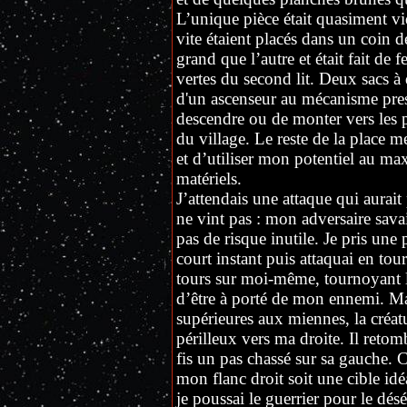
L’unique pièce était quasiment vid
vite étaient placés dans un coin de
grand que l’autre et était fait de 
vertes du second lit. Deux sacs à 
d'un ascenseur au mécanisme presq
descendre ou de monter vers les p
du village. Le reste de la place m
et d’utiliser mon potentiel au ma
matériels.
J’attendais une attaque qui aurai
ne vint pas : mon adversaire savait
pas de risque inutile. Je pris une
court instant puis attaquai en tou
tours sur moi-même, tournoyant l
d’être à porté de mon ennemi. Mal
supérieures aux miennes, la créat
périlleux vers ma droite. Il retom
fis un pas chassé sur sa gauche. 
mon flanc droit soit une cible idé
je poussai le guerrier pour le désé