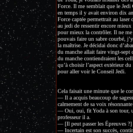
Force. Il me semblait que le Jed
en temps il y avait environ dix an
Force captée permettrait au laser d
au jedi de ressentir encore mieux 
pour mieux la contrôler. Il ne me
pouvais faire un sabre courbé, j’y
la maîtrise. Je décidai donc d’ab
du manche allait faire vingt-sept
du manche contiendraient les cellu
qu’à choisir l’aspect extérieur d
pour aller voir le Conseil Jedi.
Cela faisait une minute que le cons
— Il a acquis beaucoup de sages
calmement de sa voix résonnante 
— Oui, oui, fit Yoda à son tour, 
professeur il a.
— [Il peut passer les Épreuves 
— Incertain est son succès, conti