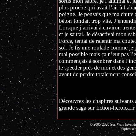
sortis mon sabre, je l’allumai et j
plus proche qui avait l’air à l’a
poigne. Je pensais que ma chute au
béton fondait trop vite. J’entend
Lorsque j’arrivai à environ trente
et je sautai. Je désactivai mon sab
Force, tentai de ralentir ma chute
sol. Je fis une roulade comme je 
mal possible mais ça n’eut pas l’e
commençais à sombrer dans l’inco
le speeder près de moi et des ge
avant de perdre totalement consc
Découvrez les chapitres suivants a
grande saga sur fiction-heroica.fr 
© 2005-2026 Star Wars Invent
Optimisé 