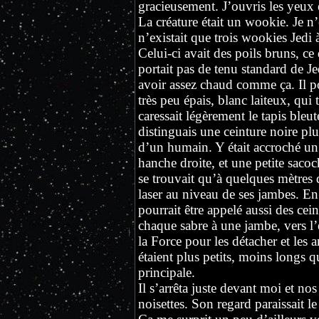
gracieusement. J’ouvris les yeux e
La créature était un wookie. Je n’
n’existait que trois wookies Jedi 
Celui-ci avait des poils bruns, ce q
portait pas de tenu standard de Je
avoir assez chaud comme ça. Il 
très peu épais, blanc laiteux, qui 
caressait légèrement le tapis bleuté
distinguais une ceinture noire pl
d’un humain. Y était accroché un 
hanche droite, et une petite sacoc
se trouvait qu’à quelques mètres 
laser au niveau de ses jambes. En e
pourrait être appelé aussi des cei
chaque sabre à une jambe, vers l’
la Force pour les détacher et les 
étaient plus petits, moins longs q
principale.
Il s’arrêta juste devant moi et nos
noisettes. Son regard paraissait l