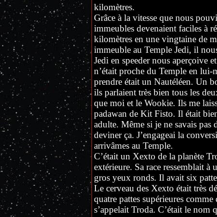
kilomètres.
Grâce à la vitesse que nous pouvio
immeubles devenaient faciles à ré
kilomètres en une vingtaine de m
immeuble au Temple Jedi, il nous 
Jedi en speeder nous aperçoive 
n’était proche du Temple en lui-
prendre était un Nautéléen. Un b
ils parlaient très bien tous les d
que moi et le Wookie. Ils me laissè
padawan de Kit Fisto. Il était bien
adulte. Même si je ne savais pas de
deviner ça. J’engageai la conver
arrivâmes au Temple.
C’était un Xexto de la planète Tr
extérieure. Sa race ressemblait à 
gros yeux ronds. Il avait six patt
Le cerveau des Xexto était très d
quatre pattes supérieures comme des
s’appelait Troda. C’était le nom q