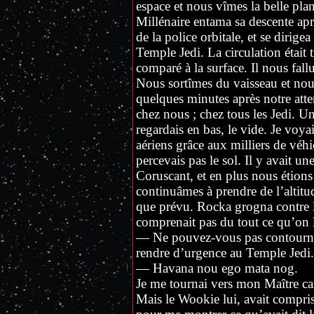
espace et nous vîmes la belle pla
Millénaire entama sa descente aprè
de la police orbitale, et se dirige
Temple Jedi. La circulation était t
comparé à la surface. Il nous fall
Nous sortîmes du vaisseau et nous
quelques minutes après notre atte
chez nous ; chez tous les Jedi. U
regardais en bas, le vide. Je voyai
aériens grâce aux milliers de véhic
percevais pas le sol. Il y avait u
Coruscant, et en plus nous étion
continuâmes à prendre de l’altitud
que prévu. Rocka grogna contre l
comprenait pas du tout ce qu’on l
— Ne pouvez-vous pas contourne
rendre d’urgence au Temple Jedi
— Havana nou ego mata nog.
Je me tournai vers mon Maître ca
Mais le Wookie lui, avait compri