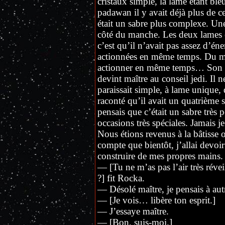
cristaux simple, la lame étant ble
padawan il y avait déjà plus de c
était un sabre plus complexe. Un
côté du manche. Les deux lames é
c’est qu’il n’avait pas assez d’én
actionnées en même temps. Du moi
actionner en même temps… Son tro
devint maître au conseil jedi. Il ne
paraissait simple, à lame unique,
raconté qu’il avait un quatrième s
pensais que c’était un sabre très p
occasions très spéciales. Jamais je
Nous étions revenus à la bâtisse 
compte que bientôt, j’allai devoir
construire de mes propres mains. C
— [Tu ne m’as pas l’air très réve
?] fit Rocka.
— Désolé maître, je pensais à au
— [Je vois… libère ton esprit.]
— J’essaye maître.
— [Bon, suis-moi.]