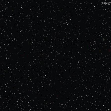
Page gé