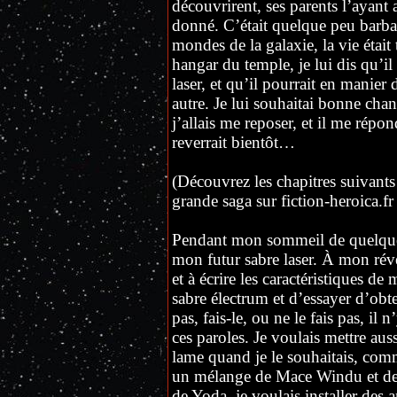
découvrirent, ses parents l’ayant
donné. C’était quelque peu barbar
mondes de la galaxie, la vie étai
hangar du temple, je lui dis qu’il 
laser, et qu’il pourrait en manier
autre. Je lui souhaitai bonne cha
j’allais me reposer, et il me répon
reverrait bientôt…
(Découvrez les chapitres suivants 
grande saga sur fiction-heroica.fr 
Pendant mon sommeil de quelques
mon futur sabre laser. À mon réve
et à écrire les caractéristiques de
sabre électrum et d’essayer d’obt
pas, fais-le, ou ne le fais pas, il
ces paroles. Je voulais mettre au
lame quand je le souhaitais, comm
un mélange de Mace Windu et de 
de Yoda, je voulais installer des 