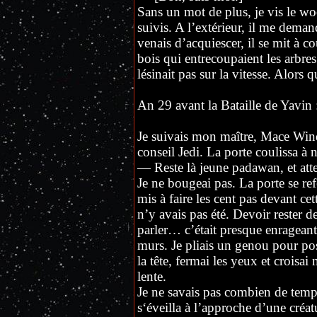
Sans un mot de plus, je vis le woo
suivis. A l’extérieur, il me deman
venais d’acquiescer, il se mit à c
bois qui entrecoupaient les arbres. 
lésinait pas sur la vitesse. Alors
An 29 avant la Bataille de Yavin 
Je suivais mon maître, Mace Windu
conseil Jedi. La porte coulissa à 
— Reste là jeune padawan, et att
Je ne bougeai pas. La porte se ref
mis à faire les cent pas devant ce
n’y avais pas été. Devoir rester de
parler… c’était presque enrageant
murs. Je pliais un genou pour po
la tête, fermai les yeux et croisai
lente.
Je ne savais pas combien de temps 
s‘éveilla à l’approche d’une créat