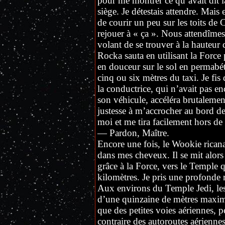
pour me montrer ce qu’avait dit l
siège. Je détestais attendre. Mais 
de courir un peu sur les toits de
rejouer à « ça ». Nous attendîmes
volant de se trouver à la hauteur
Rocka sauta en utilisant la Force p
en douceur sur le sol en permabé
cinq ou six mètres du taxi. Je fi
la conductrice, qui n’avait pas 
son véhicule, accéléra brutalemen
justesse à m’accrocher au bord d
moi et me tira facilement hors de
— Pardon, Maître.
Encore une fois, le Wookie ricana
dans mes cheveux. Il se mit alors 
grâce à la Force, vers le Temple q
kilomètres. Je pris une profonde re
Aux environs du Temple Jedi, le
d’une quinzaine de mètres maxim
que des petites voies aériennes, pe
contraire des autoroutes aérienne