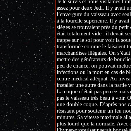
Je le suivis et nous visitâmes l’in
assez pour deux Jedi. Il y avait un
l’envergure du vaisseau avec seu
à la tourelle supérieure. Il y avai
sièges se trouvaient près du petit
était totalement vide : il devait s
trappe sur le sol pour voir la sout
transformée comme le faisaient to
marchandises illégales. On s’était
mettre des générateurs de bouclie
peu de chance, on pouvait mettre 
infections ou la mort en cas de bl
centre médical adéquat. Au niveau
installer une autre dans la partie 
La coque n’était pas percée mais 
pas le vaisseau très beau à voir. 
une double coque. D’après nos cal
résistant pour soutenir un feu no
minutes. Sa vitesse maximale allait
plus lourd que la normale. Avec d
l’hyper-propulseur serait boosté