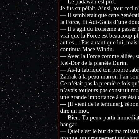
— Le padawan est prêt.
Je fus stupéfait. Ainsi, tout ceci
— Il semblerait que cette générati
la Force, fit Adi-Galia d’une dou
— Il s’agit du troisième à passer 
vrai que la Force est beaucoup pl
autres… Pas autant que lui, mais s
continua Mace Windu.
— Avec la Force comme alliée, son
Kel-Dor de la planète Durin.
— As-tu fabriqué ton propre sab
Zabrak à la peau marron l’air sou
Ce n’était pas la première fois qu’i
n’avais toujours pas construit mon
une grande importance à cet état d
— [Il vient de le terminer], répo
dire un mot.
— Bien. Tu peux partir immédiat
hangar.
— Quelle est le but de ma missi
grogna, un grognement qui signifia