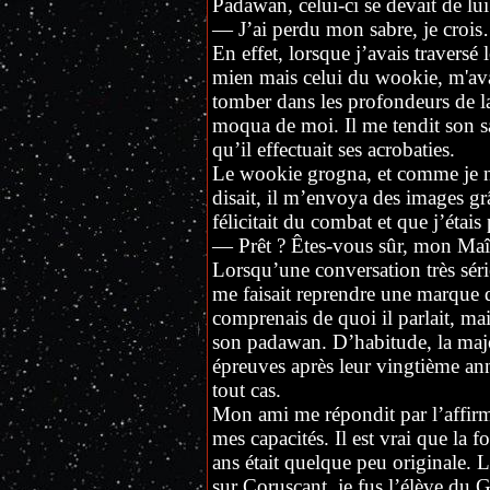
Padawan, celui-ci se devait de lui
— J’ai perdu mon sabre, je croi
En effet, lorsque j’avais traversé 
mien mais celui du wookie, m'avai
tomber dans les profondeurs de la
moqua de moi. Il me tendit son sa
qu’il effectuait ses acrobaties.
Le wookie grogna, et comme je ne
disait, il m’envoya des images gr
félicitait du combat et que j’étais 
— Prêt ? Êtes-vous sûr, mon Maît
Lorsqu’une conversation très série
me faisait reprendre une marque d
comprenais de quoi il parlait, mais
son padawan. D’habitude, la majo
épreuves après leur vingtième an
tout cas.
Mon ami me répondit par l’affirma
mes capacités. Il est vrai que la
ans était quelque peu originale. 
sur Coruscant, je fus l’élève du