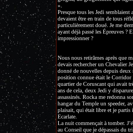
».
Presque tous les Jedi semblaient a
devaient être en train de tous réfl
particulièrement doué. Je me dema
ayant déjà passé les Épreuves ? Et 
impressionner ?
Nous nous retirâmes après que ma
devais rechercher un Chevalier Jed
donné de nouvelles depuis deux m
position connue était le Corridor E
quartier de Coruscant qui avait tr
ans de cela, deux Jedi y disparure
assassinés. Rocka me redonna son
hangar du Temple un speeder, ave
plaisait, qui était libre et je par
Ecarlate.
La nuit commençait à tomber. J’ét
au Conseil que je dépassais du tr