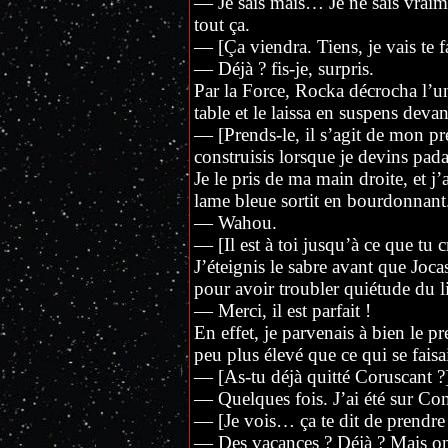
— Je sais mais… Je ne sais vraim
tout ça.
— [Ça viendra. Tiens, je vais te f
— Déjà ? fis-je, surpris.
Par la Force, Rocka décrocha l’un d
table et le laissa en suspens deva
— [Prends-le, il s’agit de mon pre
construisis lorsque je devins pad
Je le pris de ma main droite, et j
lame bleue sortit en bourdonnant
— Wahou.
— [Il est à toi jusqu’à ce que tu cr
J’éteignis le sabre avant que Joc
pour avoir troubler quiétude du l
— Merci, il est parfait !
En effet, je parvenais à bien le 
peu plus élevé que ce qui se faisa
— [As-tu déjà quitté Coruscant ?]
— Quelques fois. J’ai été sur C
— [Je vois… ça te dit de prendre 
— Des vacances ? Déjà ? Mais on n