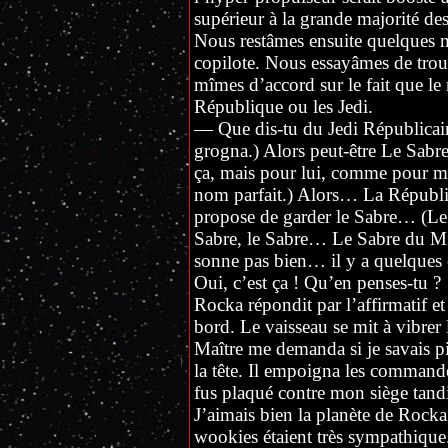
supérieur à la grande majorité des
Nous restâmes ensuite quelques mi
copilote. Nous essayâmes de tro
mîmes d’accord sur le fait que le 
République ou les Jedi.
— Que dis-tu du Jedi Républicain
grogna.) Alors peut-être Le Sabre
ça, mais pour lui, comme pour moi 
nom parfait.) Alors… La Républi
propose de garder le Sabre… (Le 
Sabre, le Sabre… Le Sabre du Mi
sonne pas bien… il y a quelques
Oui, c’est ça ! Qu’en penses-tu ?
Rocka répondit par l’affirmatif 
bord. Le vaisseau se mit à vibrer
Maître me demanda si je savais pil
la tête. Il empoigna les commandes 
fus plaqué contre mon siège tandis
J’aimais bien la planète de Rocka 
wookies étaient très sympathique.