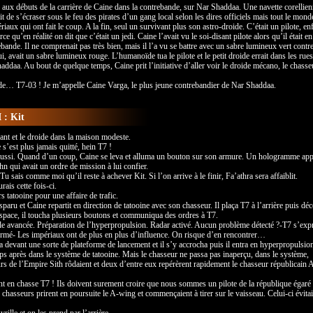
 aux débuts de la carrière de Caine dans la contrebande, sur Nar Shaddaa. Une navette corellie
t de s’écraser sous le feu des pirates d’un gang local selon les dires officiels mais tout le monde
riaux qui ont fait le coup. A la fin, seul un survivant plus son astro-droide. C’était un pilote, en
rce qu’en réalité on dit que c’était un jedi. Caine l’avait vu le soi-disant pilote alors qu’il était en
bande. Il ne comprenait pas très bien, mais il l’a vu se battre avec un sabre lumineux vert contr
i, avait un sabre lumineux rouge. L’humanoïde tua le pilote et le petit droide errait dans les rue
ddaa. Au bout de quelque temps, Caine prit l’initiative d’aller voir le droide mécano, le chasse
oide… T7-03 ! Je m’appelle Caine Varga, le plus jeune contrebandier de Nar Shaddaa.
 : Kit
ant et le droide dans la maison modeste.
 s’est plus jamais quitté, hein T7 !
i aussi. Quand d’un coup, Caine se leva et alluma un bouton sur son armure. Un hologramme app
hn qui avait un ordre de mission à lui confier.
u sais comme moi qu’il reste à achever Kit. Si l’on arrive à le finir, Fa’athra sera affaiblit.
urais cette fois-ci.
ers tatooine pour une affaire de trafic.
aru et Caine repartit en direction de tatooine avec son chasseur. Il plaça T7 à l’arrière puis déc
space, il toucha plusieurs boutons et communiqua des ordres à T7.
le avancée. Préparation de l’hyperpropulsion. Radar activé. Aucun problème détecté ?-T7 s’exp
ermé- Les impériaux ont de plus en plus d’influence. On risque d’en rencontrer…
a devant une sorte de plateforme de lancement et il s’y accrocha puis il entra en hyperpropulsion
ps après dans le système de tatooine. Mais le chasseur ne passa pas inaperçu, dans le système,
rs de l’Empire Sith rôdaient et deux d’entre eux repérèrent rapidement le chasseur républicain 
nt en chasse T7 ! Ils doivent surement croire que nous sommes un pilote de la république égaré 
 chasseurs prirent en poursuite le A-wing et commençaient à tirer sur le vaisseau. Celui-ci évitai