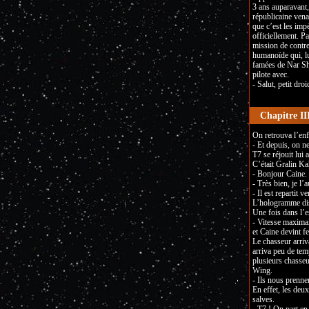
3 ans auparavant,
républicaine venai
que c’est les impé
officiellement. Pa
mission de contre
humanoïde qui, lu
famées de Nar Sha
pilote avec.
- Salut, petit dr
Chapitre III
On retrouva l’enf
- Et depuis, on ne
T7 se réjouit lu
C’était Gralin Ka
- Bonjour Caine. T
- Très bien, je l’a
- Il est repartit v
L’hologramme disp
Une fois dans l’e
- Vitesse maxima
et Caine devint f
Le chasseur arriv
arriva peu de tem
plusieurs chasseu
Wing.
- Ils nous prenne
En effet, les deux
salves.