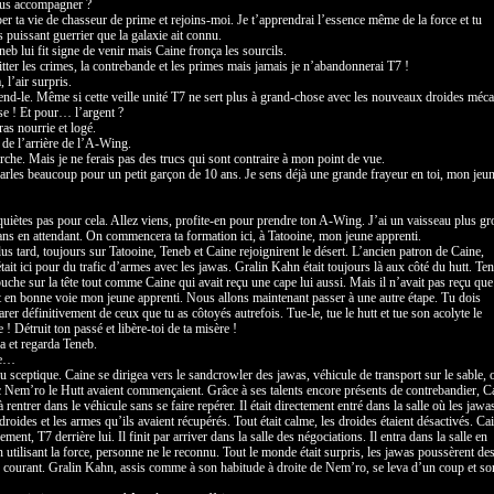
vous accompagner ?
ber ta vie de chasseur de prime et rejoins-moi. Je t’apprendrai l’essence même de la force et tu
 puissant guerrier que la galaxie ait connu.
eb lui fit signe de venir mais Caine fronça les sourcils.
itter les crimes, la contrebande et les primes mais jamais je n’abandonnerai T7 !
 l’air surpris.
end-le. Même si cette veille unité T7 ne sert plus à grand-chose avec les nouveaux droides méc
se ! Et pour… l’argent ?
ras nourrie et logé.
de l’arrière de l’A-Wing.
arche. Mais je ne ferais pas des trucs qui sont contraire à mon point de vue.
parles beaucoup pour un petit garçon de 10 ans. Je sens déjà une grande frayeur en toi, mon jeu
quiètes pas pour cela. Allez viens, profite-en pour prendre ton A-Wing. J’ai un vaisseau plus gr
ans en attendant. On commencera ta formation ici, à Tatooine, mon jeune apprenti.
s tard, toujours sur Tatooine, Teneb et Caine rejoignirent le désert. L’ancien patron de Caine,
tait ici pour du trafic d’armes avec les jawas. Gralin Kahn était toujours là aux côté du hutt. Te
puche sur la tête tout comme Caine qui avait reçu une cape lui aussi. Mais il n’avait pas reçu que
t en bonne voie mon jeune apprenti. Nous allons maintenant passer à une autre étape. Tu dois
rer définitivement de ceux que tu as côtoyés autrefois. Tue-le, tue le hutt et tue son acolyte le
! Détruit ton passé et libère-toi de ta misère !
a et regarda Teneb.
re…
eu sceptique. Caine se dirigea vers le sandcrowler des jawas, véhicule de transport sur le sable, 
 Nem’ro le Hutt avaient commençaient. Grâce à ses talents encore présents de contrebandier, C
 rentrer dans le véhicule sans se faire repérer. Il était directement entré dans la salle où les jawa
droides et les armes qu’ils avaient récupérés. Tout était calme, les droides étaient désactivés. Ca
ement, T7 derrière lui. Il finit par arriver dans la salle des négociations. Il entra dans la salle en
n utilisant la force, personne ne le reconnu. Tout le monde était surpris, les jawas poussèrent des
en courant. Gralin Kahn, assis comme à son habitude à droite de Nem’ro, se leva d’un coup et sor