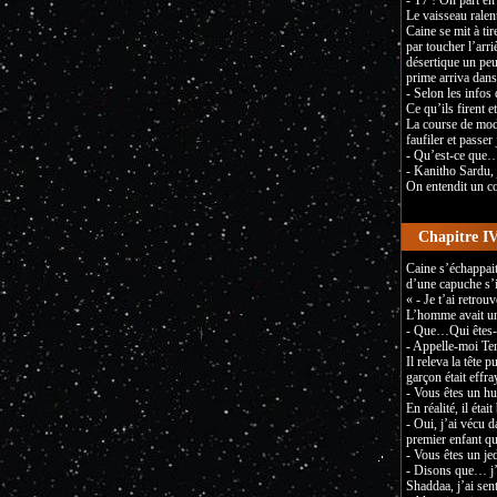
- T7 ! On part en 
Le vaisseau ralent
Caine se mit à tir
par toucher l’arri
désertique un peu
prime arriva dans 
- Selon les infos 
Ce qu’ils firent e
La course de modu
faufiler et passer
- Qu’est-ce que
- Kanitho Sardu, j
On entendit un cou
Chapitre IV
Caine s’échappait
d’une capuche s’i
« - Je t’ai retro
L’homme avait un 
- Que…Qui êtes-
- Appelle-moi Te
Il releva la tête
garçon était effra
- Vous êtes un h
En réalité, il étai
- Oui, j’ai vécu d
premier enfant que
- Vous êtes un jed
- Disons que… j’e
Shaddaa, j’ai sent