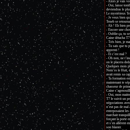
- Alors je vais 
- Oui, laisse tom
deviendras le plus
Le mystérieux Ten
- Je veux bien qu
Teneb se retourna,
- Ah ! Eh bien pr
- Encore une cho
- Oublie-ça, tu se
Caine détacha T7 
- Très bien, je m
- Tu sais que tu 
apprenti !
- Et c’est mal ?
- Oh non, ne t’in
on le placera ded
Quelques mois plu
Nem’ro le Hutt, é
avait remis sa ca
- Ta formation es
maintenant te sépa
chasseur de prime 
Caine s’agenouill
- Oui, mon mait
T7 le suivit un p
négociations avec
n’eut pas de mal à
entreposaient les 
marchait tranquill
forçant la porte e
et s’en allèrent 
son blaster.