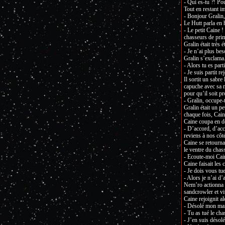
- Qui es-tu ?! Po
Tout en restant i
- Bonjour Gralin
Le Hutt parla en h
- Le petit Caine 
chasseurs de prim
Gralin était très 
- Je n’ai plus be
Gralin s’exclama
- Alors tu es part
- Je suis partit re
Il sortit un sabr
capuche avec sa m
pour qu’il soit pr
- Gralin, occupe-t
Gralin était un pe
chaque fois, Cain
Caine coupa en de
- D’accord, d’acc
reviens à nos côté
Caine se retourna
le ventre du chass
- Ecoute-moi Cain
Caine faisait les 
- Je dois vous tue
- Alors je n’ai d
Nem’ro actionna u
sandcrowler et vi
Caine rejoignit a
- Désolé mon ma
- Tu as tué le cha
- J’en suis désolé