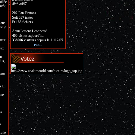
illée
diablo887
utôt,
202
Fan Fictions
Soit
557
textes
Et
183
fichiers.
sans
ue je
Actuellement
1
connecté.
465
visites aujourd'hui
ttre.
336066
visiteurs depuis le 11/12/05.
Plus...
eux
en
lus,
 nos
 lui
mme
ue
s
ra le