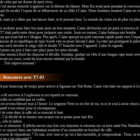
 de celui qui me donne de quoi vivre.
’eut aucun remords à appuyer sur la détente du blaster. Mais Kit avait juste pendant la conversa
 qui fit ravaler l’espoir de se débarrasser de sa cible à Caine. Deux hommes tenaient Caine en v
sus.
t, mais je n’allais pas me laisser faire, tu le pensais bien. Le monde du crime est de plus en plu
 ses acolytes pour faire feu mais juste au bon moment, Caine déclencha son jet pack et traversa le
T7 était partit entre deux pour préparer une sortie. Juste en sortant, Caine balança une bombe
ou qui avait fait et s’éloigna. Peu après, Caine aperçut un petit vaisseau rapide partir vers l’espa
asseur de la république de type Aurek vint se poser devant Caine. La vitre qui protégeait le pilot
peu serré derrière le siège vide le droide T7 branché avec l’appareil. Caine le regarda.
’il pense un jour à faire une place pour les astro-droide.
rime monta à bord du chasseur et décolla. Soudain, quelqu’un vêtu d’une longue cape noire ave
vrait ses yeux, sortit du trou encore enfumé par la bombe.
… Très impressionnant !
 : Rencontre avec T7-03
it pas beaucoup de temps pour arriver à Jiguuna sur Nal Hutta. Caine vint faire un rapport à Gr
a dû survivre à l’explosion et est repartit en vaisseau.
ralin ne semblait pas en colère.
est revenu blesser tout à l’heure. Le seigneur Nem’ro est fier de toi, tu es le seul à avoir réussi 
emandé à ton retour pour te récompenser.
e suite dans la salle où se trouvait le hutt.
 J’ai décidé de te donner une avance sur ta prime pour tuer Kit.
 cela m’aidera.
ns se retourner. Il affréta encore une fois son chasseur et retourna sur sa terre natal Nar Shaddaa
r se reposer dans une habitation modeste d’un immeuble en bordure de ville.
besoin de réparations ? Tu sais, avec tout ce qu’on a fait ensemble, je comprendrais. Tiens, tu te
is on s’est rencontré ?