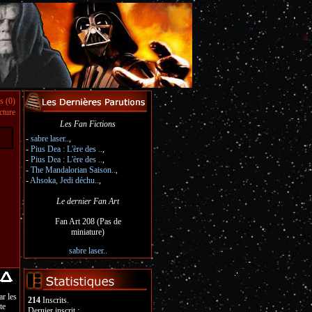
s (0)
cture
Les Fan Fictions
-
sabre laser..
,
-
Pius Dea : L'ère des ..
,
-
Pius Dea : L'ère des ..
,
-
The Mandalorian Saison..
,
-
Ahsoka, Jedi déchu..
,
Le dernier Fan Art
Fan Art 208 (Pas de
miniature)
sabre laser..
ar les
214
Inscrits.
te
Dernier inscrit :