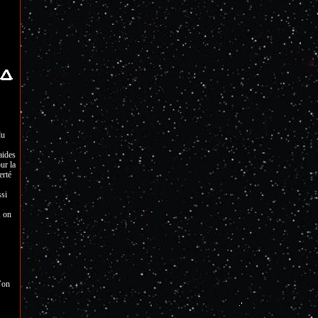
du
aides
ur la
erté
ssi
, on
’on