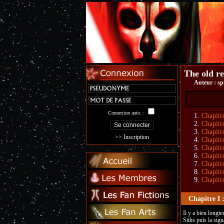
The old re
Auteur :
sp
Connexion auto. :
Chapitr
Chapitr
Chapitre
>> Inscription
Chapitr
Chapitr
Chapitr
Chapitre
Chapitr
Chapitr
Chapitre I 
Il y a bien longte
Siths puis la sign