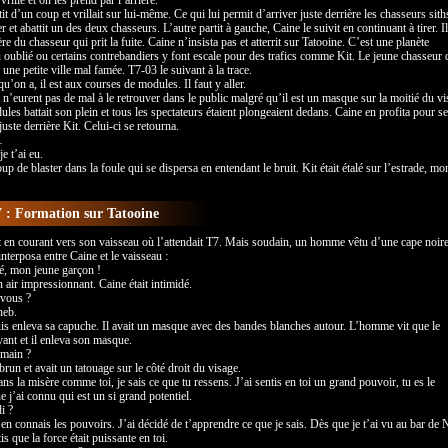
vrille et on les prend par l’arrière.
it d’un coup et vrillait sur lui-même. Ce qui lui permit d’arriver juste derrière les chasseurs sith
er et abattit un des deux chasseurs. L’autre partit à gauche, Caine le suivit en continuant à tirer. Il
ère du chasseur qui prit la fuite. Caine n’insista pas et atterrit sur Tatooine. C’est une planète
 oublié ou certains contrebandiers y font escale pour des trafics comme Kit. Le jeune chasseur 
une petite ville mal famée. T7-03 le suivant à la trace.
qu’on a, il est aux courses de modules. Il faut y aller.
t n’eurent pas de mal à le retrouver dans le public malgré qu’il est un masque sur la moitié du vi
les battait son plein et tous les spectateurs étaient plongeaient dedans. Caine en profita pour se
 juste derrière Kit. Celui-ci se retourna.
…
e t’ai eu.
p de blaster dans la foule qui se dispersa en entendant le bruit. Kit était étalé sur l’estrade, mor
 : Formation sur Tatooine
 en courant vers son vaisseau où l’attendait T7. Mais soudain, un homme vêtu d’une cape noire
nterposa entre Caine et le vaisseau :
uvé, mon jeune garçon !
air impressionnant. Caine était intimidé.
vous ?
neb.
 puis enleva sa capuche. Il avait un masque avec des bandes blanches autour. L’homme vit que le
yant et il enleva son masque.
umain ?
t brun et avait un tatouage sur le côté droit du visage.
ans la misère comme toi, je sais ce que tu ressens. J’ai sentis en toi un grand pouvoir, tu es le
 j’ai connu qui est un si grand potentiel.
i ?
n connais les pouvoirs. J’ai décidé de t’apprendre ce que je sais. Dès que je t’ai vu au bar de 
is que la force était puissante en toi.