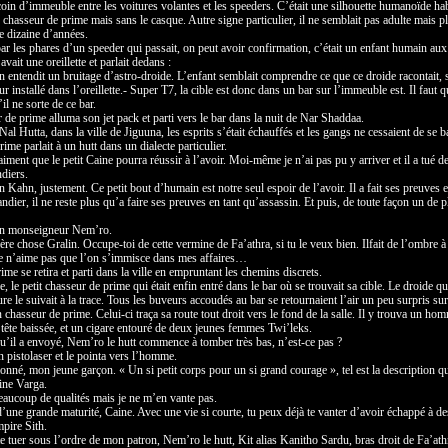
oin d’immeuble entre les voitures volantes et les speeders. C’était une silhouette humanoïde hab
chasseur de prime mais sans le casque. Autre signe particulier, il ne semblait pas adulte mais pl
e dizaine d’années.
par les phares d’un speeder qui passait, on peut avoir confirmation, c’était un enfant humain aux
avait une oreillette et parlait dedans :
n entendit un bruitage d’astro-droide. L’enfant semblait comprendre ce que ce droide racontait, 
r installé dans l’oreillette.- Super T7, la cible est donc dans un bar sur l’immeuble est. Il faut q
’il ne sorte de ce bar.
 de prime alluma son jet pack et parti vers le bar dans la nuit de Nar Shaddaa.
Nal Hutta, dans la ville de Jiguuna, les esprits s’était échauffés et les gangs ne cessaient de se ba
me parlait à un hutt dans un dialecte particulier.
iment que le petit Caine pourra réussir à l’avoir. Moi-même je n’ai pas pu y arriver et il a tué d
diers.
n Kahn, justement. Ce petit bout d’humain est notre seul espoir de l’avoir. Il a fait ses preuves 
ndier, il ne reste plus qu’a faire ses preuves en tant qu’assassin. Et puis, de toute façon un de p
on monseigneur Nem’ro.
ère chose Gralin. Occupe-toi de cette vermine de Fa’athra, si tu le veux bien. Ilfait de l’ombre à
t je n’aime pas que l’on s’immisce dans mes affaires…
me se retira et parti dans la ville en empruntant les chemins discrets.
 le petit chasseur de prime qui était enfin entré dans le bar où se trouvait sa cible. Le droide qui
eure le suivait à la trace. Tous les buveurs accoudés au bar se retournaient l’air un peu surpris sur
n chasseur de prime. Celui-ci traça sa route tout droit vers le fond de la salle. Il y trouva un ho
tête baissée, et un cigare entouré de deux jeunes femmes Twi’leks.
 qu’il a envoyé, Nem’ro le hutt commence à tomber très bas, n’est-ce pas ?
 pistolaser et le pointa vers l’homme.
ionné, mon jeune garçon. « Un si petit corps pour un si grand courage », tel est la description q
ine Varga.
aucoup de qualités mais je ne m’en vante pas.
d’une grande maturité, Caine. Avec une vie si courte, tu peux déjà te vanter d’avoir échappé à de
pire Sith.
 te tuer sous l’ordre de mon patron, Nem’ro le hutt, Kit alias Kanitho Sardu, bras droit de Fa’ath