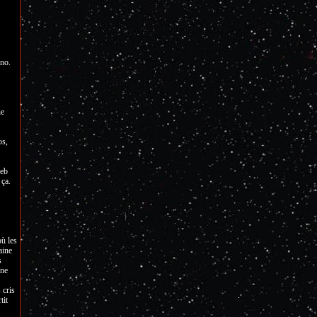
ano.
ne
os,
neb
 ça.
où les
aine
s
ine
 cris
tit