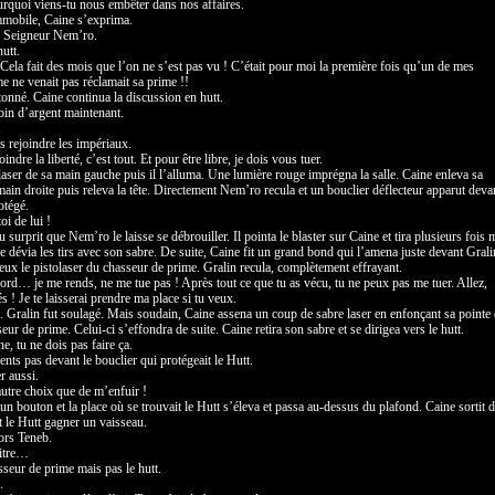
urquoi viens-tu nous embêter dans nos affaires.
mmobile, Caine s’exprima.
, Seigneur Nem’ro.
utt.
! Cela fait des mois que l’on ne s’est pas vu ! C’était pour moi la première fois qu’un de mes
e ne venait pas réclamait sa prime !!
étonné. Caine continua la discussion en hutt.
soin d’argent maintenant.
.
is rejoindre les impériaux.
joindre la liberté, c’est tout. Et pour être libre, je dois vous tuer.
e laser de sa main gauche puis il l’alluma. Une lumière rouge imprégna la salle. Caine enleva sa
ain droite puis releva la tête. Directement Nem’ro recula et un bouclier déflecteur apparut deva
otégé.
oi de lui !
u surprit que Nem’ro le laisse se débrouiller. Il pointa le blaster sur Caine et tira plusieurs fois 
e dévia les tirs avec son sabre. De suite, Caine fit un grand bond qui l’amena juste devant Grali
ux le pistolaser du chasseur de prime. Gralin recula, complètement effrayant.
ord… je me rends, ne me tue pas ! Après tout ce que tu as vécu, tu ne peux pas me tuer. Allez,
s ! Je te laisserai prendre ma place si tu veux.
. Gralin fut soulagé. Mais soudain, Caine assena un coup de sabre laser en enfonçant sa pointe
eur de prime. Celui-ci s’effondra de suite. Caine retira son sabre et se dirigea vers le hutt.
e, tu ne dois pas faire ça.
cents pas devant le bouclier qui protégeait le Hutt.
r aussi.
’autre choix que de m’enfuir !
n bouton et la place où se trouvait le Hutt s’éleva et passa au-dessus du plafond. Caine sortit 
t le Hutt gagner un vaisseau.
lors Teneb.
itre…
sseur de prime mais pas le hutt.
.