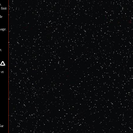
s.
 finit
de
sage.
t.
 et
Nar