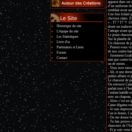
apparut dans un c
d’un uniforme de 
semblait avoir un
Une fois éclairé 
cheveux clairs. Il 
« - T7 ? T7 ?! -O
Historique du site
doute un traducteu
l’attrape avant qu
L'équipe du site
Le jeune chasseur
Les Statistiques
Sur la planète de 
Livre d'or
Un chasseur de pri
Partenaires et Liens
- Pensez-vous vra
de nos contre-ban
Forum
- Justement Grali
Contact
tant que contre-ba
un de moins…
- Vous avez rais
- Ah, et une derni
petites affaire e
Le chasseur de pri
On retrouve Caine,
parlait tout à l’h
l’enfant habillé e
avec un chapeau, 
- Alors c’est toi
Caine dégaina son
- Je suis impress
l’on te donne, Ca
- On me donne be
- Tu fais preuve 
chasseurs de l’Em
- Et je suis venu