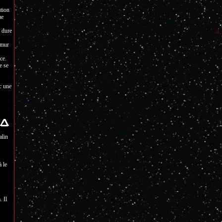
tion
ue
s dure
 mur
ce.
e se
c une
alin
à le
. Il