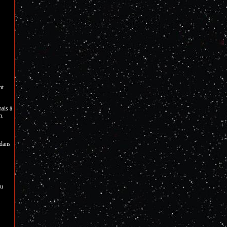
nt
mais à
n.
 dans
du