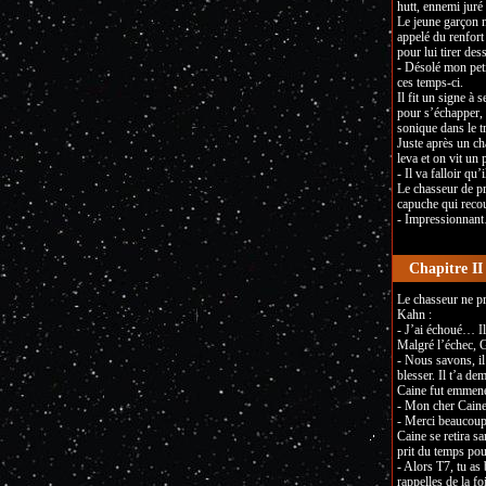
hutt, ennemi juré
Le jeune garçon n
appelé du renfort
pour lui tirer des
- Désolé mon peti
ces temps-ci.
Il fit un signe à
pour s’échapper, 
sonique dans le tr
Juste après un ch
leva et on vit un 
- Il va falloir qu
Le chasseur de p
capuche qui recou
- Impressionnant
Chapitre II
Le chasseur ne pr
Kahn :
- J’ai échoué… Il 
Malgré l’échec, G
- Nous savons, il 
blesser. Il t’a d
Caine fut emmené d
- Mon cher Caine.
- Merci beaucoup,
Caine se retira sa
prit du temps pou
- Alors T7, tu as 
rappelles de la fo