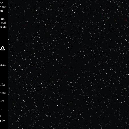
nne
 sait
fin
e un
s mal
ur du
arut.
olla.
rima
 et
A-
!
t les