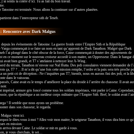
 j’ai sentis ta colère d’ici. Tu as fait du bon travail.
tre.
r Tatooine est terminée. Nous allons la continuer sur d’autres planètes.
artirent dans l’intercepteur sith de Teneb.
 : Rencontre avec Dark Malgus
 depuis les évènements de Tatooine. La guerre froide entre l’Empire Sith et la République
e Varga commençait à se faire un nom en tant qu’apprenti de Dark Tanathon. Malgré que Dark
neb l’ai plongé dans le côté obscur de la force, Caine commençait à douter des agissements de
st en ce moment sur le nouveau croiseur accordé à son maitre, un Oppresseur. Dans le hangar 
ui avait bien grandi, et T7 s’attelaient à nettoyer leur A-Wing .
erd du terrain, Tanathon m’envoie sur Nal Hutta. Des jedi consulaires viennent demander de l’
rois ça, T7 ? …Il m’a dit qu’une fois cette mission remplie, l’ordre et la paix sera très proche po
 un petit cri de déception.- Ne t’inquiètes pas T7, bientôt, nous en aurons fini des jedi, et la lib
onte dans le vaisseau.
passés, Caine avait eu le temps d’améliorer la place du droide à l’arrière du chasseur. Il avait au
noir.
t impérial, armure gris foncé comme tous les soldats impériaux, vint parler à Caine. Cependant
ousie, que la république a un meilleur corps militaire que l’Empire Sith. Bref, le soldat avait l’air
ga ! Il semble que nous ayons un problème.
 monter dans son chasseur, le regarda.
Malgus vient ici.
rquoi le dites-vous à moi ? Allez voir mon maitre, le seigneur Tanathon, il vous dira bien ce qu
 pars en mission.
n arriva devant Caine. Le soldat se mit en garde à vous.
on, je vous cherchais, le sei…