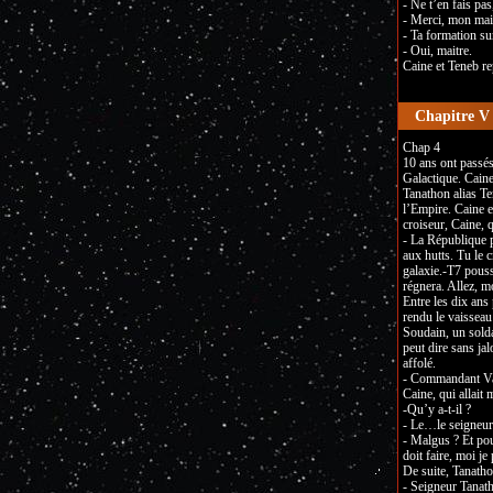
- Ne t’en fais pas,
- Merci, mon mai
- Ta formation su
- Oui, maitre.
Caine et Teneb rep
Chapitre V
Chap 4
10 ans ont passés
Galactique. Cain
Tanathon alias Te
l’Empire. Caine e
croiseur, Caine, q
- La République p
aux hutts. Tu le c
galaxie.-T7 poussa
régnera. Allez, m
Entre les dix ans 
rendu le vaisseau 
Soudain, un solda
peut dire sans jal
affolé.
- Commandant Var
Caine, qui allait
-Qu’y a-t-il ?
- Le…le seigneur 
- Malgus ? Et pou
doit faire, moi je
De suite, Tanatho
- Seigneur Tanath