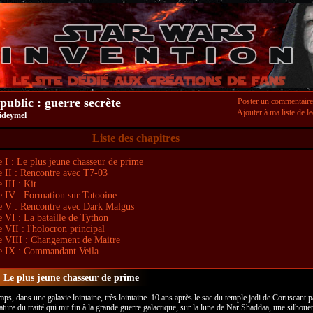
public : guerre secrète
Poster un commentaire
Ajouter à ma liste de le
ideymel
Liste des chapitres
e I : Le plus jeune chasseur de prime
e II : Rencontre avec T7-03
 III : Kit
e IV : Formation sur Tatooine
e V : Rencontre avec Dark Malgus
e VI : La bataille de Tython
 VII : l'holocron principal
e VIII : Changement de Maitre
e IX : Commandant Veila
: Le plus jeune chasseur de prime
mps, dans une galaxie lointaine, très lointaine. 10 ans après le sac du temple jedi de Coruscant p
ature du traité qui mit fin à la grande guerre galactique, sur la lune de Nar Shaddaa, une silhouet