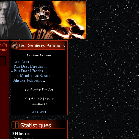
s (0)
cture
Les Fan Fictions
-
sabre laser..
,
-
Pius Dea : L'ère des ..
,
-
Pius Dea : L'ère des ..
,
-
The Mandalorian Saison..
,
-
Ahsoka, Jedi déchu..
,
Le dernier Fan Art
Fan Art 208 (Pas de
miniature)
sabre laser..
214
Inscrits.
Dernier inscrit :