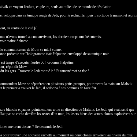
lwik en voyant l'enfant, en pleurs, seuls au milieu de ce monde de désolation.
t l'enveloppa dans sa tunique rouge de Jedi, pour le réchauffer, puis il sortit de la maison et reprit
, au centre de la cité.[/]
s n'avons trouvé aucun survivant, les derniers corps ont été enterrés.
voir maître Saltarec.
lo communicateur de Mow se mit à sonnet.
rsonne présente sur l'hologramme était Palpatine, enveloppé de sa tunique noir.
est temps d'exécuter l'ordre 66 ! ordonna Palpatine.
eur, répondit Mow.
u les gars. Trouvez le Jedi est tué le ! Et ramené moi sa tête !
mmandant Mow se séparèrent en plusieurs petits groupes, pour mettre la main sur Malwik.
ut le premier à trouver le Jedi, il ordonna à ses hommes de faire feu.
mure blanche et jaunes pointaient leur arme en direction de Malwik. Le Jedi, qui avait senti que
lait pas se cacha derrière les restes d'un mur, les lasers bleus des armes clones explosèrent sur 
ones me tirent dessus ? Se demanda le Jedi.
ça pour trouver une nouvelle cachette au moment où deux clones arrivèrent au niveau du mur.