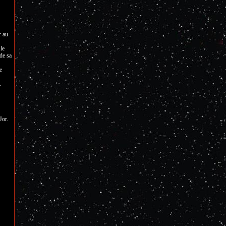
r au
le
de sa
e
.
Jor.