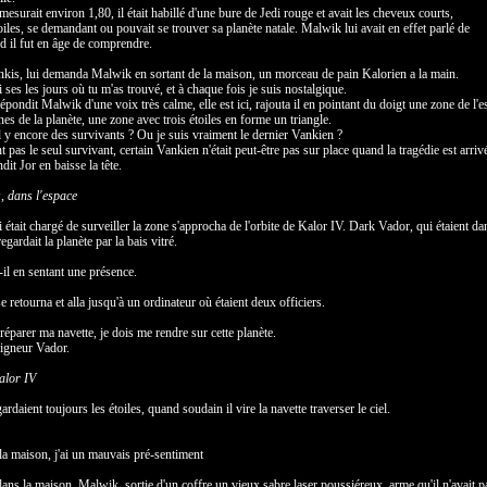
surait environ 1,80, il était habillé d'une bure de Jedi rouge et avait les cheveux courts,
toiles, se demandant ou pouvait se trouver sa planète natale. Malwik lui avait en effet parlé de
d il fut en âge de comprendre.
nkis, lui demanda Malwik en sortant de la maison, un morceau de pain Kalorien a la main.
 ses les jours où tu m'as trouvé, et à chaque fois je suis nostalgique.
pondit Malwik d'une voix très calme, elle est ici, rajouta il en pointant du doigt une zone de l'e
es de la planète, une zone avec trois étoiles en forme un triangle.
il y encore des survivants ? Ou je suis vraiment le dernier Vankien ?
 pas le seul survivant, certain Vankien n'était peut-être pas sur place quand la tragédie est arriv
it Jor en baisse la tête.
, dans l'espace
 était chargé de surveiller la zone s'approcha de l'orbite de Kalor IV. Dark Vador, qui étaient da
egardait la planète par la bais vitré.
-il en sentant une présence.
e retourna et alla jusqu'à un ordinateur où étaient deux officiers.
parer ma navette, je dois me rendre sur cette planète.
eigneur Vador.
alor IV
rdaient toujours les étoiles, quand soudain il vire la navette traverser le ciel.
 la maison, j'ai un mauvais pré-sentiment
dans la maison, Malwik, sortie d'un coffre un vieux sabre laser poussiéreux, arme qu'il n'avait p