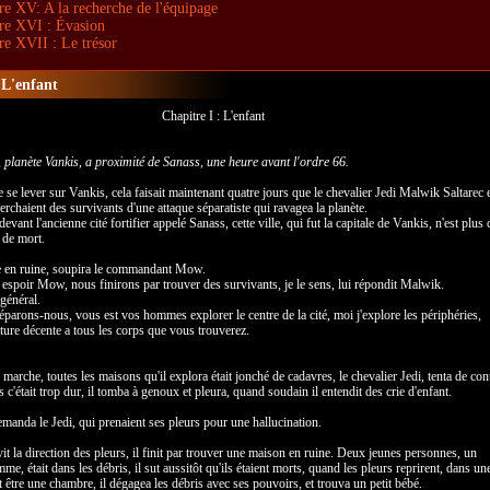
re XV: A la recherche de l'équipage
re XVI : Évasion
re XVII : Le trésor
 L'enfant
Chapitre I : L'enfant
planète Vankis, a proximité de Sanass, une heure avant l'ordre 66.
e se lever sur Vankis, cela faisait maintenant quatre jours que le chevalier Jedi Malwik Saltarec 
erchaient des survivants d'une attaque séparatiste qui ravagea la planète.
evant l'ancienne cité fortifier appelé Sanass, cette ville, qui fut la capitale de Vankis, n'est plus
 de mort.
le en ruine, soupira le commandant Mow.
espoir Mow, nous finirons par trouver des survivants, je le sens, lui répondit Malwik.
 général.
arons-nous, vous est vos hommes explorer le centre de la cité, moi j'explore les périphéries,
ure décente a tous les corps que vous trouverez.
marche, toutes les maisons qu'il explora était jonché de cadavres, le chevalier Jedi, tenta de con
c'était trop dur, il tomba à genoux et pleura, quand soudain il entendit des crie d'enfant.
manda le Jedi, qui prenaient ses pleurs pour une hallucination.
ivit la direction des pleurs, il finit par trouver une maison en ruine. Deux jeunes personnes, un
, était dans les débris, il sut aussitôt qu'ils étaient morts, quand les pleurs reprirent, dans un
t être une chambre, il dégagea les débris avec ses pouvoirs, et trouva un petit bébé.