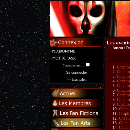
Les aventu
Auteur :
Da
Connexion auto. :
Chapitre
Chapitre
Chapitre
>> Inscription
Chapitr
Chapitr
Chapitr
Chapitr
Chapitr
Chapitre
Chapit
Chapit
Chapit
Chapit
Chapit