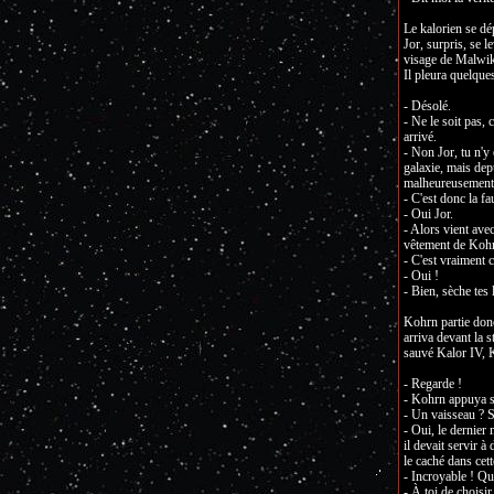
Le kalorien se dép
Jor, surpris, se le
visage de Malwik,
Il pleura quelque
- Désolé.
- Ne le soit pas, 
arrivé.
- Non Jor, tu n'y 
galaxie, mais depu
malheureusement 
- C'est donc la fa
- Oui Jor.
- Alors vient avec
vêtement de Koh
- C'est vraiment 
- Oui !
- Bien, sèche tes
Kohrn partie donc
arriva devant la s
sauvé Kalor IV, Ko
- Regarde !
- Kohrn appuya s
- Un vaisseau ? 
- Oui, le dernier 
il devait servir à
le caché dans cette
- Incroyable ! Q
- À toi de choisir