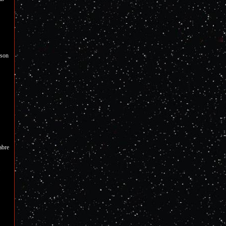
 son
abre