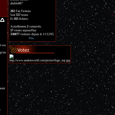
diablo887
202
Fan Fictions
Soit
557
textes
Et
183
fichiers.
Actuellement
2
connectés.
57
visites aujourd'hui
336077
visiteurs depuis le 11/12/05.
Plus...
et ses
 qu'un
tenir
e