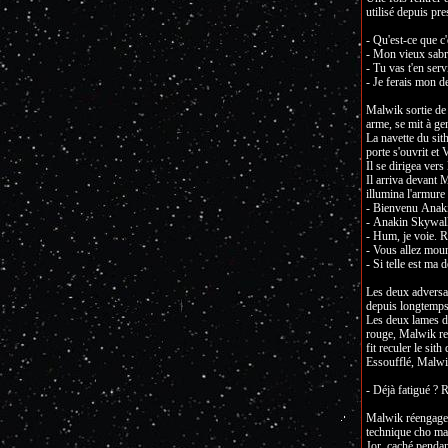
utilisé depuis pr
- Qu'est-ce que c
- Mon vieux sabre
- Tu vas t'en serv
- Je ferais mon d
Malwik sortie de l
arme, se mit à ge
La navette du sith
porte s'ouvrit et
Il se dirigea vers
Il arriva devant M
illumina l'armure 
- Bienvenu Anak
- Anakin Skywalk
- Hum, je voie. R
- Vous allez mouri
- Si telle est ma d
Les deux adversair
depuis longtemps 
Les deux lames de
rouge, Malwik rec
fit reculer le sit
Essoufflé, Malwik
- Déjà fatigué ? 
Malwik réengagea 
technique cho maï
Jor, caché pendan