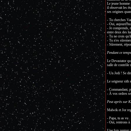
Le jeune homme me
il observait les é
ses origines quan
- Tu cherches Va
- Oui, aujourd'hui
- Je comprends, ré
entre deux des lun
- Tu ne crois qu'
- Tu n'es sûrement
- Sûrement, répond
Pendant ce temps
Le Devastator qui
salle de contrôle r
- Un Jedi ! Se dit
Le seigneur sith s
- Commandant, pré
- À vos ordres s
Peut après sur K
Malwik et Jor rega
- Papa, tu as vu .
- Oui, rentrons à
Une fois rentrer 