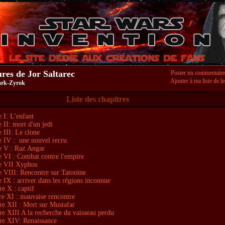
res de Jor Saltarec
Poster un commentaire
Ajouter à ma liste de le
rk-Zyrok
Liste des chapitres
 I: L'enfant
 II: mort d'un jedi
 III: Le clone
e IV : une nouvel recru
e V : Raz Angar
e VI : Combat contre l'empire
e VII Xyphos
e VIII: Rencontre sur Tatooine
 IX : arriver dans les régions inconnue
re X : captif
re XI : mauvaise rencontre
re XII : Mort sur Mustafar
re XIII A la recherche du vaisseau perdu
re XIV: Renaissance