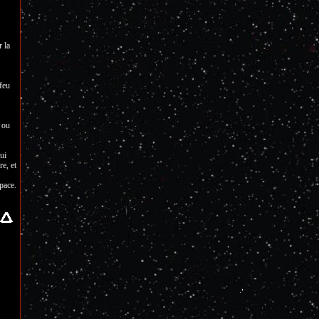
r la
 feu
 ou
ui
e, et
pace.