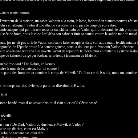
Cria le jeune homme.
 l'extérieur de la maison, un sabre kalorien a la main, la lame, fabriqué en statium pouvait résiste
'utilisa en attaquant Vador d'une attaque verticale, le sith para le coup de son sabre.
onde attaque, qui par miracle réussi a tranché la main de Vador qui fut désarmé, le sith propulsa 
ussée de force, sous le choc Jor lâcha son sabre et finit sa course contre le solide mur de métal 
te, jor ne vit pas arrivée Vador, son sabre laser récupérer dans son autre main, le sith entailla l
iagonale, de l'épaule droite à la hanche gauche, sous la douleur jor s’évanouit,Vador, décident
 son adversaire retourna à sa navette, avant de rejoindre le Dévastator et quitter le système Kalor
pe de kalorien dirigé par Kohrn, arrivèrent à la maison de Malwik.
arrivé trop tard ! Dit Kohrn, en larmes
ntre le mur de la maison, Jor vit encore !
ne partit des hommes et emmène le corps de Malwik à l'infirmerie de Kwilix, nous on emmène 
 les corps sur des civières et partir en direction de Kwilix.
 tard
 torse bandé, mais il ne savait plus ou il était ni ce qu'il s’étaie passé.
 réveillé.
sé ?
ens rien ? De Dark Vador, du duel entre Malwik et Vador ?
a ne me dit rien, et ou est Malwik.
it Korhn ne sachant pas quoi dire.
té, Kohrn, ou est mon père.