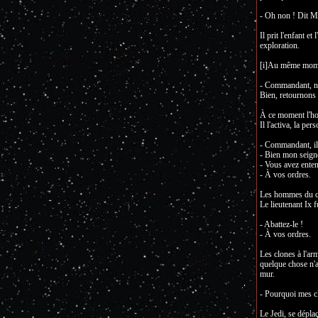
- Oh non ! Dit Ma
Il prit l'enfant e
exploration.
[i]Au même moment
- Commandant, nou
Bien, retournons 
À ce moment l'ho
Il l'activa, la pe
- Commandant, il 
- Bien mon seign
- Vous avez entend
- À vos ordres.
Les hommes du co
Le lieutenant Ix f
- Abattez-le !
- À vos ordres.
Les clones à l'ar
quelque chose n'al
mur.
- Pourquoi mes cl
Le Jedi, se dépla