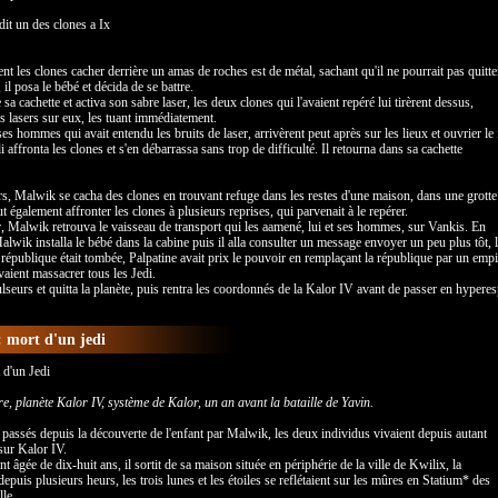
, dit un des clones a Ix
nt les clones cacher derrière un amas de roches est de métal, sachant qu'il ne pourrait pas quitte
, il posa le bébé et décida de se battre.
sa cachette et activa son sabre laser, les deux clones qui l'avaient repéré lui tirèrent dessus,
es lasers sur eux, les tuant immédiatement.
 ses hommes qui avait entendu les bruits de laser, arrivèrent peut après sur les lieux et ouvrier le
 affronta les clones et s'en débarrassa sans trop de difficulté. Il retourna dans sa cachette
rs, Malwik se cacha des clones en trouvant refuge dans les restes d'une maison, dans une grotte
dut également affronter les clones à plusieurs reprises, qui parvenait à le repérer.
, Malwik retrouva le vaisseau de transport qui les aamené, lui et ses hommes, sur Vankis. En
lwik installa le bébé dans la cabine puis il alla consulter un message envoyer un peu plus tôt, l
 république était tombée, Palpatine avait prix le pouvoir en remplaçant la république par un empir
vaient massacrer tous les Jedi.
ulseurs et quitta la planète, puis rentra les coordonnés de la Kalor IV avant de passer en hyperes
: mort d'un jedi
 d'un Jedi
e, planète Kalor IV, système de Kalor, un an avant la bataille de Yavin.
t passés depuis la découverte de l'enfant par Malwik, les deux individus vivaient depuis autant
sur Kalor IV.
nt âgée de dix-huit ans, il sortit de sa maison située en périphérie de la ville de Kwilix, la
depuis plusieurs heurs, les trois lunes et les étoiles se reflétaient sur les mûres en Statium* des
lle.