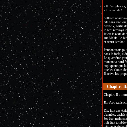
- Il n'est plus ici
- Trouvez-le !
Saltarec observaie
cité sans être vue
Malwik, sortie de 
le Jedi renvoya l
Ix est le reste de
sur Malik. Le Jedi
et reprit l'enfant.
Pendant trois jou
dans la forêt, il 
Le quatrième jour
montant à bord Ma
expliquant que la
que les clones de
Il activa les prop
Chapitre II
Chapitre II : mort
Bordure extérieur
Dix-huit ans étai
d'années, cachés 
Jor était maintena
nuit était tombée 
bâtiments de la vi