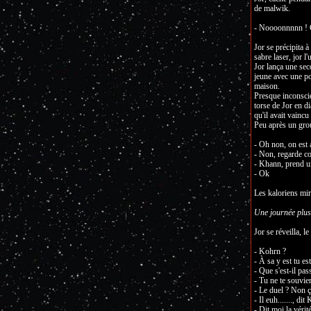
de malwik.
- Noooonnnnn ! 
Jor se précipita à
sabre laser, jor l
Jor lança une sec
jeune avec une po
maison.
Presque inconscien
torse de Jor en d
qu'il avait vaincu
Peu après un grou
- Oh non, on est 
- Non, regarde co
- Khann, prend u
- Ok
Les kaloriens mirs
Une journée plus
Jor se réveilla, le
- Kohrn ?
- À sa y est tu est
- Que s'est-il pas
- Tu ne te souvi
- Le duel ? Non ç
- Il euh......., d
- Dit moi la véri