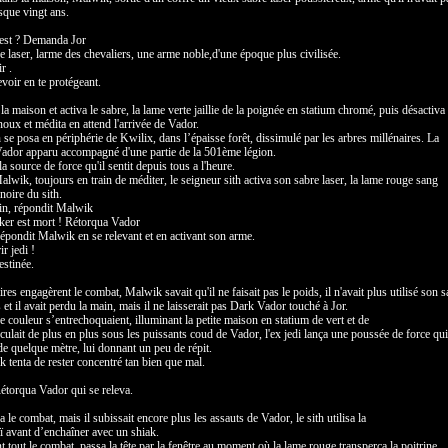
esque vingt ans.
'est ? Demanda Jor
 laser, larme des chevaliers, une arme noble,d'une époque plus civilisée.
ir .
evoir en te protégeant.
a maison et activa le sabre, la lame verte jaillie de la poignée en statium chromé, puis désactiva
noux et médita en attend l'arrivée de Vador.
 se posa en périphérie de Kwilix, dans l’épaisse forêt, dissimulé par les arbres millénaires. La
 Vador apparu accompagné d'une partie de la 501ème légion.
 la source de force qu'il sentit depuis tous a l'heure.
alwik, toujours en train de méditer, le seigneur sith activa son sabre laser, la lame rouge sang
noire du sith.
in, répondit Malwik
er est mort ! Rétorqua Vador
épondit Malwik en se relevant et en activant son arme.
r jedi !
estinée.
es engagèrent le combat, Malwik savait qu'il ne faisait pas le poids, il n'avait plus utilisé son s
et il avait perdu la main, mais il ne laisserait pas Dark Vador touché à Jor.
 couleur s’entrechoquaient, illuminant la petite maison en statium de vert et de
ulait de plus en plus sous les puissants coud de Vador, l'ex jedi lança une poussée de force qui
h de quelque mètre, lui donnant un peu de répit.
 tenta de rester concentré tan bien que mal.
Rétorqua Vador qui se releva.
le combat, mais il subissait encore plus les assauts de Vador, le sith utilisa la
 avant d’enchaîner avec un shiak.
t tout le combat, passa la tête par la fenêtre au moment où la lame rouge transperça la poitrine