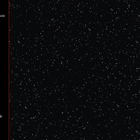
 son
le