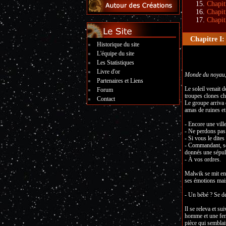
Chapit
Chapit
Chapit
Chapitre I:
Historique du site
L'équipe du site
Les Statistiques
Livre d'or
Monde du noyau, 
Partenaires et Liens
Le soleil venait d
Forum
troupes clones ch
Contact
Le groupe arriva d
amas de ruines et
- Encore une vil
- Ne perdons pas 
- Si vous le dites
- Commandant, sép
donnés une sépult
- À vos ordres.
Malwik se mit en 
ses émotions mais 
- Un bébé ? Se de
Il se releva et su
homme et une femme
pièce qui semblai