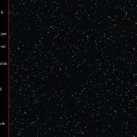
 le
s pas
 est
ol du
Il
a de