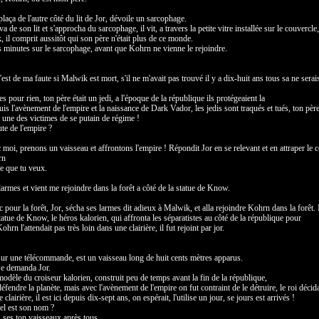
laça de l'autre côté du lit de Jor, dévoile un sarcophage.
va de son lit et s'approcha du sarcophage, il vit, a travers la petite vitre installée sur le couvercle,
 il comprit aussitôt qui son père n'était plus de ce monde.
s minutes sur le sarcophage, avant que Kohrn ne vienne le rejoindre.
c'est de ma faute si Malwik est mort, s'il ne m'avait pas trouvé il y a dix-huit ans tous sa ne serai
es pour rien, ton père était un jedi, a l'époque de la république ils protégeaient la
is l'avènement de l'empire et la naissance de Dark Vador, les jedis sont traqués et tués, ton père
une des victimes de se putain de régime !
ute de l'empire ?
 moi, prenons un vaisseau et affrontons l'empire ! Répondit Jor en se relevant et en attraper le c
rn
ce que tu veux.
 larmes et vient me rejoindre dans la forêt a côté de la statue de Know.
 pour la forêt, Jor, sécha ses larmes dit adieux à Malwik, et alla rejoindre Kohrn dans la forêt. 
tatue de Know, le héros kalorien, qui affronta les séparatistes au côté de la république pour
hrn l'attendait pas très loin dans une clairière, il fut rejoint par jor.
ur une télécommande, est un vaisseau long de huit cents mètres apparus.
Se demanda Jor.
modèle du croiseur kalorien, construit peu de temps avant la fin de la république,
 défendre la planète, mais avec l'avènement de l'empire on fut contraint de le détruire, le roi décid
 clairière, il est ici depuis dix-sept ans, on espérait, l'utilise un jour, se jours est arrivés !
uel est son nom ?
, ses ton vaisseaux après tous.