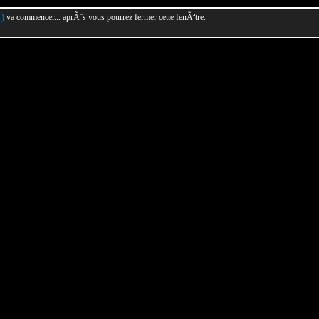
Y)
va commencer... aprÃ¨s vous pourrez fermer cette fenÃªtre.