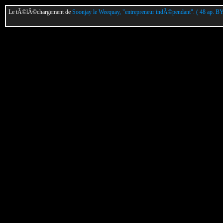
Le tÃ©lÃ©chargement de
Soonjay le Weequay, "entrepreneur indÃ©pendant". ( 48 ap. B