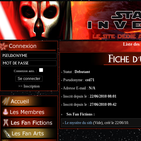
Liste de
Connexion auto. :
-
Statut :
Debutant
-
Pseudonyme :
ced71
>> Inscription
-
Adresse E-mail :
N/A
-
Inscrit depuis le :
22/06/2010 08:01
-
Inscrit depuis le :
27/06/2010 09:42
Ses Fan Fictions :
-
Le mystère du sith
(Vide), créé le 22/06/10.