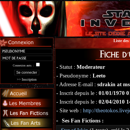
Liste de
Connexion auto. :
-
Statut :
Moderateur
-
Pseudonyme :
Leeto
>> Inscription
-
Adresse E-mail :
sdrakin at m
-
Inscrit depuis le :
01/01/1970 0
-
Inscrit depuis le :
02/04/2010 1
-
Site web :
http://theotokos.live
Ses Fan Fictions :