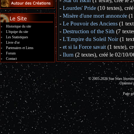
-
Star of Iskin
(1 texte), créé le 
-
Lourdes' Pride
(10 textes), créé
-
Misère d'une mort annoncée
(1 
-
Le Pouvoir des Anciens
(1 text
Historique du site
-
Destruction of the Sith
(7 textes
L'équipe du site
Les Statistiques
-
L'Empire du Soleil Noir
(1 text
Livre d'or
-
et si la Force savait
(1 texte), c
Partenaires et Liens
Forum
-
Ilum
(2 textes), créé le 02/10/0
Contact
© 2005-2026 Star Wars Invent
Optimisé 
Page gé