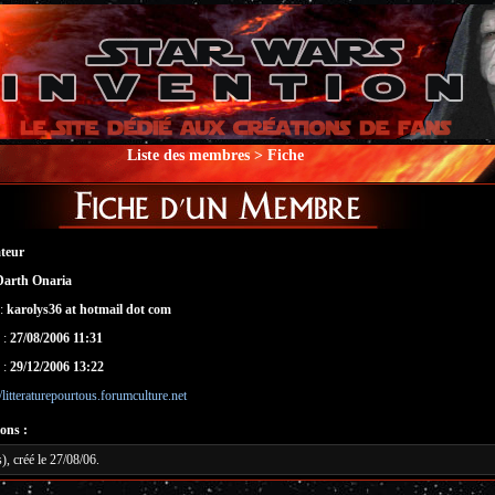
Liste des membres
> Fiche
teur
Darth Onaria
 :
karolys36 at hotmail dot com
 :
27/08/2006 11:31
 :
29/12/2006 13:22
//litteraturepourtous.forumculture.net
ons :
), créé le 27/08/06.