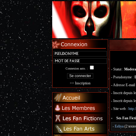
Connexion auto. :
-
Statut :
Modera
-
Pseudonyme :
>> Inscription
-
Adresse E-mail
-
Inscrit depuis le
-
Inscrit depuis le
-
Site web :
http:
Ses Fan Ficti
-
Eeliya
(2 textes