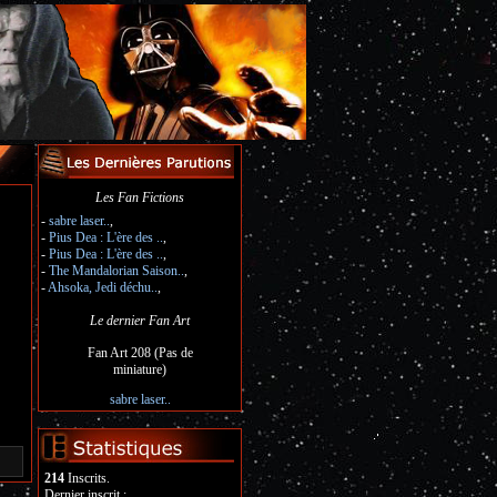
Les Fan Fictions
-
sabre laser..
,
-
Pius Dea : L'ère des ..
,
-
Pius Dea : L'ère des ..
,
-
The Mandalorian Saison..
,
-
Ahsoka, Jedi déchu..
,
Le dernier Fan Art
Fan Art 208 (Pas de
miniature)
sabre laser..
214
Inscrits.
Dernier inscrit :