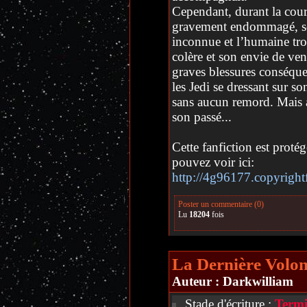
Cependant, durant la cours
gravement endommagé, se 
inconnue et l’humaine tro
colère et son envie de ve
graves blessures conséque
les Jedi se dressant sur s
sans aucun remord. Mais au
son passé...
Cette fanfiction est prot
pouvez voir ici:
http://4g96177.copyright
Poster un commentaire (0)
Lu
18204
fois
La Dernière Volon
Auteur :
Darkwilliam
Stade d'écriture :
Termi