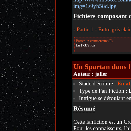
img=1s9yh58d.jpg
Fichiers composant c
-
Partie 1 - Entre gris clai
Poster un commentaire (0)
Lu
17377
fois
Un Spartan dans l
Auteur :
jaller
Stade d'écriture :
En at
Type de Fan Fiction :
Intrigue se déroulant e
Résumé
Cette fanfiction est un Cr
Pour les connaisseurs, l'h