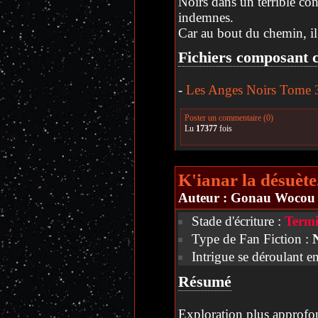
Noirs dans un terrible conf
indemnes.
Car au bout du chemin, il 
Fichiers composant c
-
Les Anges Noirs Tome 3
Poster un commentaire (0)
Lu
17377
fois
K'ianar la désuète
Auteur :
Gonau Wocou
Stade d'écriture :
Termi
Type de Fan Fiction :
Intrigue se déroulant e
Résumé
Exploration plus approfo