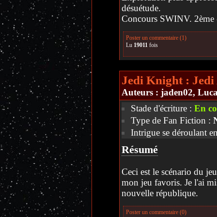
désuétude.
Concours SWINV. 2ème 
Poster un commentaire (1)
Lu
19011
fois
Jedi Knight : Jed
Auteurs :
jaden02
, Luc
Stade d'écriture :
En co
Type de Fan Fiction :
Intrigue se déroulant e
Résumé
Ceci est le scénario du j
mon jeu favoris. Je l'ai mi
nouvelle république.
Poster un commentaire (0)